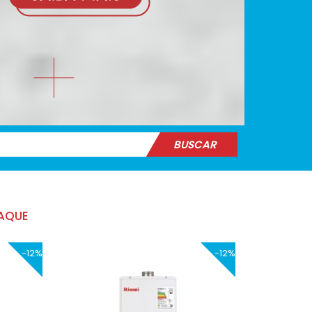
BUSCAR
AQUE
-12%
-12%