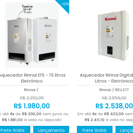
-13%
Aquecedor Rinnai E15 - 15 litros
Aquecedor Rinnai Digital
Eletrônico
Litros - Eletrônico
Rinnai
/
Rinnai
/
REU E17
R$ 2.292,08
R$ 2.856,00
R$ 1.980,00
R$ 2.538,00
m até
6x
de
R$ 330,00
sem juros ou
Em até
6x
de
R$ 423,00
sem 
R$ 1.881,00
à vista no deposito
R$ 2.411,10
à vista no de
Frete Grátis
Lançamento
Frete Grátis
Lanç