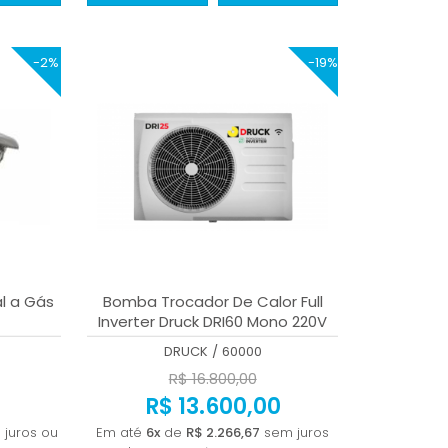
-2%
-19%
al a Gás
Bomba Trocador De Calor Full
Inverter Druck DRI60 Mono 220V
Branco Wi-fi 6000 BTUs
DRUCK
/
60000
R$ 16.800,00
R$ 13.600,00
juros ou
Em até
6x
de
R$ 2.266,67
sem juros