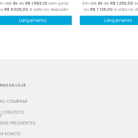
Em até
6x
de
R$ 1.583,33
sem juros
Em até
6x
de
R$ 1.250,00
se
ou
R$ 9.025,00
à vista no deposito
ou
R$ 7.125,00
à vista no 
Lançamento
Lançamento
NAS DA LOJA
O COMPRAR
E CONOSCO
r
IDAS FREQUENTES
M SOMOS