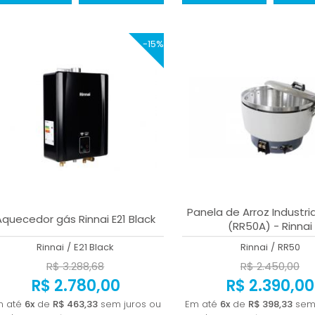
-15%
Panela de Arroz Industri
Aquecedor gás Rinnai E21 Black
(RR50A) - Rinnai
Rinnai
/
E21 Black
Rinnai
/
RR50
R$ 3.288,68
R$ 2.450,00
R$ 2.780,00
R$ 2.390,00
m até
6x
de
R$ 463,33
sem juros ou
Em até
6x
de
R$ 398,33
sem 