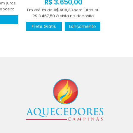
R$ 3.650,00
m juros
deposito
Em até
6x
de
R$ 608,33
sem juros ou
R$ 3.467,50
à vista no deposito
Frete Grátis
Lançamento