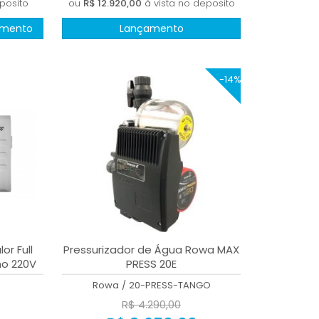
posito
ou
R$ 12.920,00
à vista no deposito
amento
Lançamento
-14%
r Full
Pressurizador de Água Rowa MAX
no 220V
PRESS 20E
BTUs
Rowa
/
20-PRESS-TANGO
R$ 4.290,00