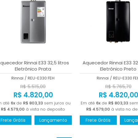
quecedor Rinnai E33 32,5 litros
Aquecedor Rinnai E33 32,
Eletrônico Prata
Eletrônico Preto
Rinnai
/
REU-E330 FEH
Rinnai
/
REU-E330 FE
R$ 5.515,00
R$ 5.765,70
R$ 4.820,00
R$ 4.820,0
m até
6x
de
R$ 803,33
sem juros ou
Em até
6x
de
R$ 803,33
sem 
R$ 4.579,00
à vista no deposito
R$ 4.579,00
à vista no de
Frete Grátis
Lançamento
Frete Grátis
Lanç