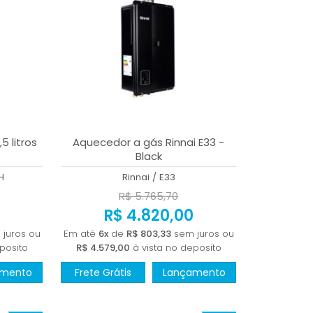
5 litros
Aquecedor a gás Rinnai E33 -
Black
H
Rinnai
/
E33
R$ 5.765,70
0
R$ 4.820,00
juros ou
Em até
6x
de
R$ 803,33
sem juros ou
posito
R$ 4.579,00
à vista no deposito
amento
Frete Grátis
Lançamento