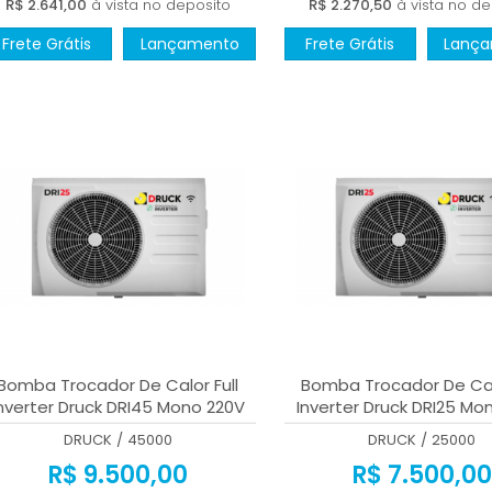
R$ 2.641,00
à vista no deposito
R$ 2.270,50
à vista no de
Frete Grátis
Lançamento
Frete Grátis
Lanç
Bomba Trocador De Calor Full
Bomba Trocador De Calo
nverter Druck DRI45 Mono 220V
Inverter Druck DRI25 Mo
Branco Wi-fi 45000 BTUs
Branco Wi-fi 25000 
DRUCK
/
45000
DRUCK
/
25000
R$ 9.500,00
R$ 7.500,00