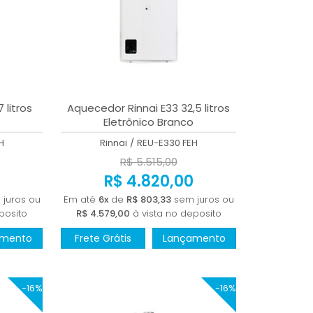
 litros
Aquecedor Rinnai E33 32,5 litros
Eletrônico Branco
H
Rinnai
/
REU-E330 FEH
R$ 5.515,00
R$ 4.820,00
juros ou
Em até
6x
de
R$ 803,33
sem juros ou
posito
R$ 4.579,00
à vista no deposito
amento
Frete Grátis
Lançamento
-16%
-16%