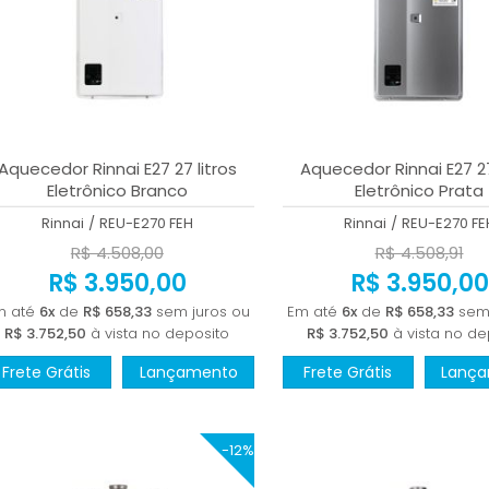
Aquecedor Rinnai E27 27 litros
Aquecedor Rinnai E27 27
Eletrônico Branco
Eletrônico Prata
Rinnai
/
REU-E270 FEH
Rinnai
/
REU-E270 FE
R$ 4.508,00
R$ 4.508,91
R$ 3.950,00
R$ 3.950,00
m até
6x
de
R$ 658,33
sem juros ou
Em até
6x
de
R$ 658,33
sem 
R$ 3.752,50
à vista no deposito
R$ 3.752,50
à vista no de
Frete Grátis
Lançamento
Frete Grátis
Lanç
-12%