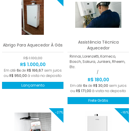
Assistência Técnica
Abrigo Para Aquecedor À Gás
Aquecedor
Rinnai, Lorenzetti, Komeco,
R$ 1.100,00
Bosch, Sakura, Junkers, Rheem,
R$ 1.000,00
Etc.
Em até
6x
de
R$ 166,67
sem juros
/
ou
R$ 950,00
à vista no deposito
R$ 180,00
Lançamento
Em até
6x
de
R$ 30,00
sem juros
ou
R$ 171,00
à vista no deposito
Frete Grátis
-27%
-16%