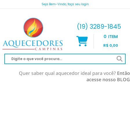
Seja Bem-Vindo, faça seu login
atendimento@aquecedorescampinas.com.br
(19) 3289-1845
0
ITEM
R$ 0,00
Quer saber qual aquecedor ideal para você?
Então
acesse nosso BLOG
AQUECEDOR À GÁS
AQUECIMENTO DE PISCINA
RINNAI
AQUECEDOR SOLAR
KOMECO
SOLAR À VÁCUO