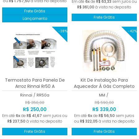
ou
R$ 1.757,50
à vista no deposito
Em até
6x
de
R$ 63,33
sem juros ou
R$ 361,00
à vista no deposito
Frete Grátis
Frete Grátis
Lançamento
-28%
-42%
Termostato Para Panela De
Kit De Instalação Para
Arroz Rinnai Rr50 A
Aquecedor À Gás Completo
Homologado
Rinnai
/
RR50a
MM
/
R$ 350,00
R$ 590,00
R$ 250,00
R$ 339,00
Em até
6x
de
R$ 41,67
sem juros ou
Em até
6x
de
R$ 56,50
sem juros
R$ 237,50
à vista no deposito
ou
R$ 322,05
à vista no deposito
Frete Grátis
Frete Grátis