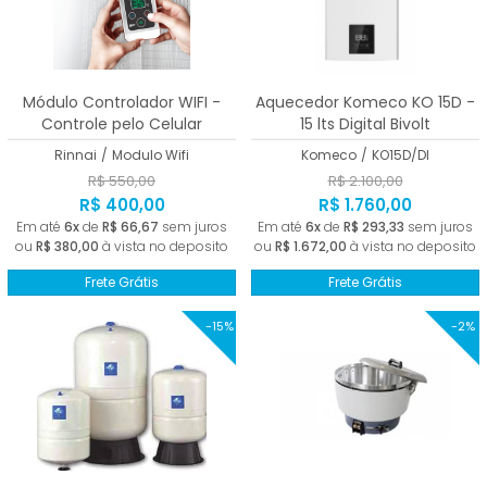
Módulo Controlador WIFI -
Aquecedor Komeco KO 15D -
Controle pelo Celular
15 lts Digital Bivolt
Rinnai
/
Modulo Wifi
Komeco
/
KO15D/DI
R$ 550,00
R$ 2.100,00
R$ 400,00
R$ 1.760,00
Em até
6x
de
R$ 66,67
sem juros
Em até
6x
de
R$ 293,33
sem juros
ou
R$ 380,00
à vista no deposito
ou
R$ 1.672,00
à vista no deposito
Frete Grátis
Frete Grátis
-15%
-2%