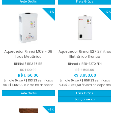
Frete Grátis
Frete Grátis
-6%
-12%
Aquecedor Rinnai M09 - 09
Aquecedor Rinnai E27 27 litros
litros Mecânico
Eletrônico Branco
RINNAI
/
REU 85 BR
Rinnai
/
REU-E270 FEH
R$ 1.100,00
R$ 4.508,00
R$ 1.160,00
R$ 3.950,00
Em até
6x
de
R$ 193,33
sem juros
Em até
6x
de
R$ 658,33
sem juros
ou
R$ 1.102,00
à vista no deposito
ou
R$ 3.752,50
à vista no deposito
Frete Grátis
Frete Grátis
Lançamento
-9%