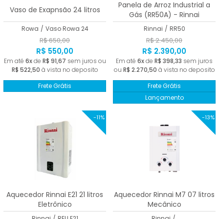
Panela de Arroz Industrial a
Vaso de Exapnsão 24 litros
Gás (RR50A) - Rinnai
Rowa
/
Vaso Rowa 24
Rinnai
/
RR50
R$ 650,00
R$ 2.450,00
R$ 550,00
R$ 2.390,00
Em até
6x
de
R$ 91,67
sem juros ou
Em até
6x
de
R$ 398,33
sem juros
R$ 522,50
à vista no deposito
ou
R$ 2.270,50
à vista no deposito
Frete Grátis
Frete Grátis
Lançamento
-11%
-13%
Aquecedor Rinnai E21 21 litros
Aquecedor Rinnai M7 07 litros
Eletrônico
Mecânico
Rinnai
/
REU E21
Rinnai
/