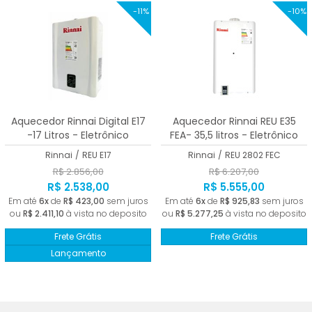
-11%
-10%
Aquecedor Rinnai Digital E17
Aquecedor Rinnai REU E35
-17 Litros - Eletrônico
FEA- 35,5 litros - Eletrônico
Rinnai
/
REU E17
Rinnai
/
REU 2802 FEC
R$ 2.856,00
R$ 6.207,00
R$ 2.538,00
R$ 5.555,00
Em até
6x
de
R$ 423,00
sem juros
Em até
6x
de
R$ 925,83
sem juros
ou
R$ 2.411,10
à vista no deposito
ou
R$ 5.277,25
à vista no deposito
Frete Grátis
Frete Grátis
Lançamento