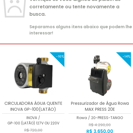
corretamente ou tente novamente a
busca.
Separamos alguns itens abaixo que podem lhe
interessar!
-16%
-14%
CIRCULADORA ÁGUA QUENTE
Pressurizador de Água Rowa
INOVA GP-100(LATÃO)
MAX PRESS 20E
INOVA
/
Rowa
/
20-PRESS-TANGO
GP-100 (LATÃO) 127V OU 220V
R$ 4.290,00
R$ 720,00
R$ 3.650,00