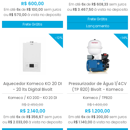
R$ 600,00
Em até
6x
de
R$ 608,33
sem juros
Em até
6x
de
R$ 100,00
sem juros
ou
R$ 3.467,50
à vista no deposito
ou
R$ 570,00
à vista no deposito
Frete Grátis
Frete Grátis
Lançamento
-12%
-14%
Aquecedor Komeco KO 20 DI
Pressurizador de Água 1/4CV
- 20 lts Digital Bivolt
(TP 820) Bivolt - Komeco
Komeco
/
KO 20D - KO 20 DI
Komeco
/
TP820
R$ 2.450,00
R$ 1.400,00
R$ 2.140,00
R$ 1.200,00
Em até
6x
de
R$ 356,67
sem juros
Em até
6x
de
R$ 200,00
sem juros
ou
R$ 2.033,00
à vista no deposito
ou
R$ 1.140,00
à vista no deposito