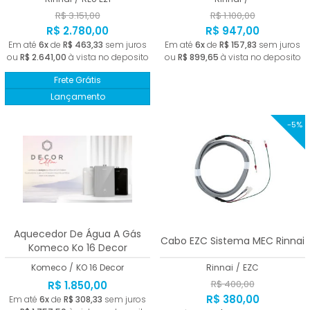
R$ 3.151,00
R$ 1.100,00
R$ 2.780,00
R$ 947,00
Em até
6x
de
R$ 463,33
sem juros
Em até
6x
de
R$ 157,83
sem juros
ou
R$ 2.641,00
à vista no deposito
ou
R$ 899,65
à vista no deposito
Frete Grátis
Lançamento
-5%
Aquecedor De Água A Gás
Cabo EZC Sistema MEC Rinnai
Komeco Ko 16 Decor
Komeco
/
KO 16 Decor
Rinnai
/
EZC
R$ 400,00
R$ 1.850,00
R$ 380,00
Em até
6x
de
R$ 308,33
sem juros