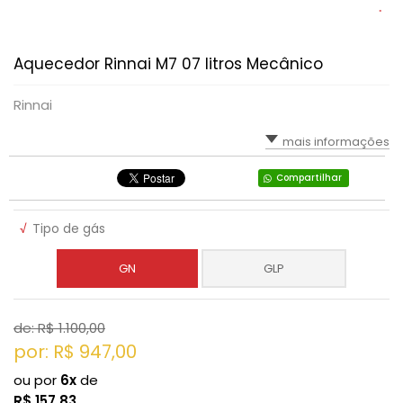
Aquecedor Rinnai M7 07 litros Mecânico
Rinnai
mais informações
Compartilhar
√
Tipo de gás
GN
GLP
de: R$
1.100,00
por: R$
947,00
ou por
6x
de
R$
157,83