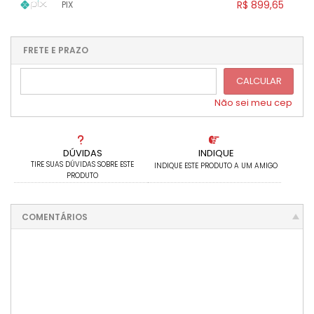
.
.
R$ 899,65
PIX
.
.
.
.
.
.
.
1x sem juros de R$ 899,65
.
.
.
.
.
.
.
.
.
.
FRETE E PRAZO
.
CALCULAR
Não sei meu cep
DÚVIDAS
INDIQUE
TIRE SUAS DÚVIDAS SOBRE ESTE
INDIQUE ESTE PRODUTO A UM AMIGO
PRODUTO
COMENTÁRIOS