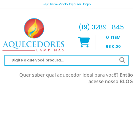
Seja Bem-Vindo, faça seu login
atendimento@aquecedorescampinas.com.br
(19) 3289-1845
0
ITEM
R$ 0,00
Quer saber qual aquecedor ideal para você?
Então
acesse nosso BLOG
AQUECEDOR À GÁS
AQUECIMENTO DE PISCINA
RINNAI
AQUECEDOR SOLAR
KOMECO
SOLAR À VÁCUO