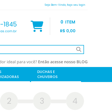
Seja Bem-Vindo, faça seu login
0
ITEM
9-1845
R$ 0,00
as.com.br
or ideal para você?
Então acesse nosso BLOG
S
DUCHAS E
RIZADORAS
CHUVEIROS
2
3
4