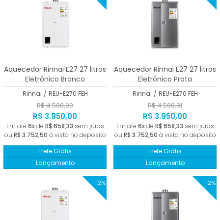
Aquecedor Rinnai E27 27 litros
Aquecedor Rinnai E27 27 litros
Eletrônico Branco
Eletrônico Prata
Rinnai
/
REU-E270 FEH
Rinnai
/
REU-E270 FEH
R$ 4.508,00
R$ 4.508,91
R$ 3.950,00
R$ 3.950,00
Em até
6x
de
R$ 658,33
sem juros
Em até
6x
de
R$ 658,33
sem juros
ou
R$ 3.752,50
à vista no deposito
ou
R$ 3.752,50
à vista no deposito
Frete Grátis
Frete Grátis
Lançamento
Lançamento
-12%
-12%