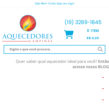
Seja Bem-Vindo, faça seu login
atendimento@aquecedorescampinas.com.br
(19) 3289-1845
0
ITEM
R$ 0,00
Quer saber qual aquecedor ideal para você?
Então
acesse nosso BLOG
AQUECEDOR À GÁS
AQUECIMENTO DE PISCINA
RINNAI
AQUECEDOR SOLAR
KOMECO
SOLAR À VÁCUO