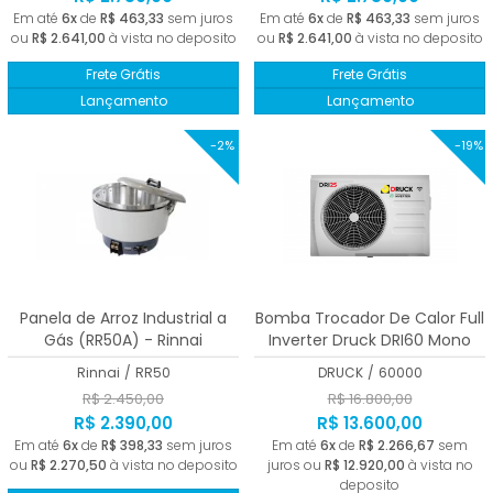
Em até
6x
de
R$ 463,33
sem juros
Em até
6x
de
R$ 463,33
sem juros
ou
R$ 2.641,00
à vista no deposito
ou
R$ 2.641,00
à vista no deposito
Frete Grátis
Frete Grátis
Lançamento
Lançamento
-2%
-19%
Panela de Arroz Industrial a
Bomba Trocador De Calor Full
Gás (RR50A) - Rinnai
Inverter Druck DRI60 Mono
220V Branco Wi-fi 6000 BTUs
Rinnai
/
RR50
DRUCK
/
60000
R$ 2.450,00
R$ 16.800,00
R$ 2.390,00
R$ 13.600,00
Em até
6x
de
R$ 398,33
sem juros
Em até
6x
de
R$ 2.266,67
sem
ou
R$ 2.270,50
à vista no deposito
juros ou
R$ 12.920,00
à vista no
deposito