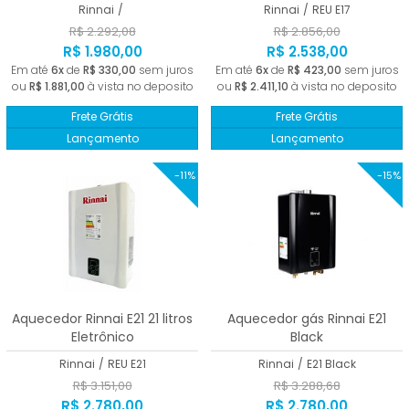
Rinnai
/
Rinnai
/
REU E17
R$ 2.292,08
R$ 2.856,00
R$ 1.980,00
R$ 2.538,00
Em até
6x
de
R$ 330,00
sem juros
Em até
6x
de
R$ 423,00
sem juros
ou
R$ 1.881,00
à vista no deposito
ou
R$ 2.411,10
à vista no deposito
Frete Grátis
Frete Grátis
Lançamento
Lançamento
-11%
-15%
Aquecedor Rinnai E21 21 litros
Aquecedor gás Rinnai E21
Eletrônico
Black
Rinnai
/
REU E21
Rinnai
/
E21 Black
R$ 3.151,00
R$ 3.288,68
R$ 2.780,00
R$ 2.780,00