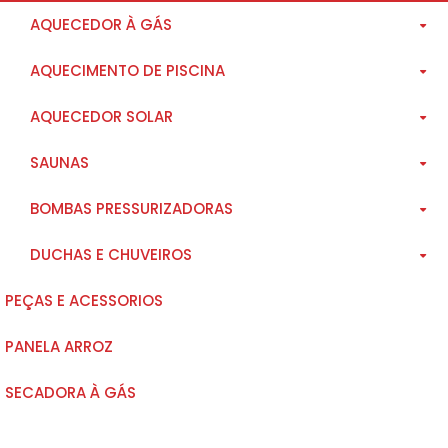
AQUECEDOR À GÁS
AQUECIMENTO DE PISCINA
RINNAI
AQUECEDOR SOLAR
KOMECO
SOLAR À VÁCUO
SAUNAS
RHEEM
SOLAR POLIPROPILENO
RINNAI
BOMBAS PRESSURIZADORAS
À GÁS
KISOLTEC
A VAPOR
DUCHAS E CHUVEIROS
ELÉTRICO - TROCADOR DE CALOR
KOMECO
SECA
ROWA
PEÇAS E ACESSORIOS
ACESSÓRIOS
HIODA
RINNAI
PANELA ARROZ
KOMECO
IMPORTADOS
SECADORA À GÁS
LORENZETTI