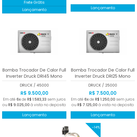
Frete Grátis
Lançamento
Lançamento
Bomba Trocador De Calor Full
Bomba Trocador De Calor Full
Inverter Druck DRI45 Mono
Inverter Druck DRI25 Mono
220V Branco Wi-fi 45000
220V Branco Wi-fi 25000 BTUs
DRUCK
/
45000
DRUCK
/
25000
BTUs
R$ 9.500,00
R$ 7.500,00
Em até
6x
de
R$ 1.583,33
sem juros
Em até
6x
de
R$ 1.250,00
sem juros
ou
R$ 9.025,00
à vista no deposito
ou
R$ 7.125,00
à vista no deposito
Lançamento
Lançamento
-14%