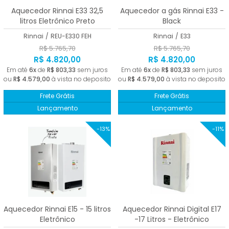
Aquecedor Rinnai E33 32,5
Aquecedor a gás Rinnai E33 -
litros Eletrônico Preto
Black
Rinnai
/
REU-E330 FEH
Rinnai
/
E33
R$ 5.765,70
R$ 5.765,70
R$ 4.820,00
R$ 4.820,00
Em até
6x
de
R$ 803,33
sem juros
Em até
6x
de
R$ 803,33
sem juros
ou
R$ 4.579,00
à vista no deposito
ou
R$ 4.579,00
à vista no deposito
Frete Grátis
Frete Grátis
Lançamento
Lançamento
-13%
-11%
Aquecedor Rinnai E15 - 15 litros
Aquecedor Rinnai Digital E17
Eletrônico
-17 Litros - Eletrônico