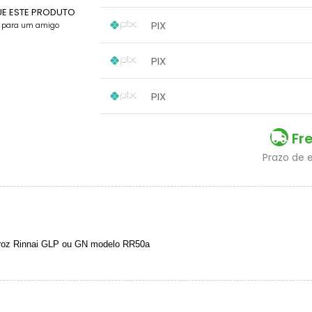
UE ESTE PRODUTO
3x sem juros de R$ 83,33
1x sem juros de R$ 250,00
.
.
.
.
PIX
e para um amigo
.
.
.
1x sem juros de R$ 250,00
.
.
.
.
PIX
.
.
1x sem juros de R$ 250,00
.
.
.
.
PIX
.
.
1x sem juros de R$ 237,50
.
.
.
.
.
.
Fr
Prazo de 
rroz Rinnai GLP ou GN modelo RR50a