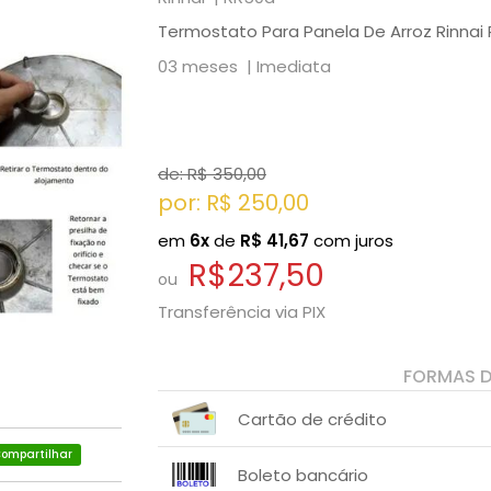
Termostato Para Panela De Arroz Rinnai 
03 meses |
Imediata
de: R$
350,00
por: R$
250,00
em
6x
de
R$
41,67
com juros
R$237,50
ou
Transferência via PIX
FORMAS 
Cartão de crédito
ompartilhar
1x sem juros de R$ 250,00
Boleto bancário
2x sem juros de R$ 125,00