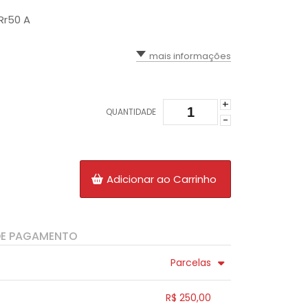
Rr50 A
mais informações
+
QUANTIDADE
-
Adicionar ao Carrinho
DE PAGAMENTO
Parcelas
4x sem juros de R$ 62,50
.
R$ 250,00
.
5x sem juros de R$ 50,00