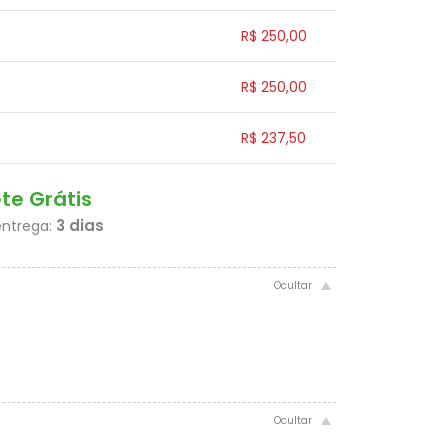
.
.
6x sem juros de R$ 41,67
.
.
.
.
.
R$ 250,00
.
.
.
.
.
R$ 250,00
.
.
.
.
.
R$ 237,50
.
.
.
.
.
.
ete Grátis
3 dias
entrega: