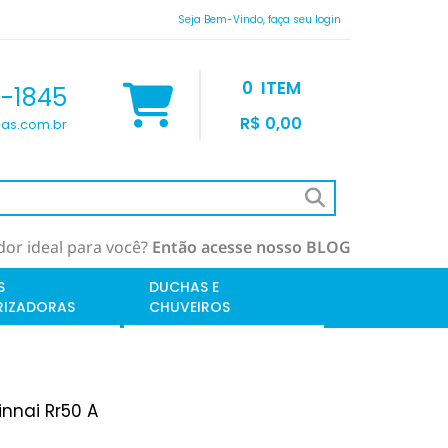
Seja Bem-Vindo, faça seu login
0
ITEM
9-1845
R$ 0,00
as.com.br
or ideal para você?
Então acesse nosso BLOG
S
DUCHAS E
RIZADORAS
CHUVEIROS
nnai Rr50 A