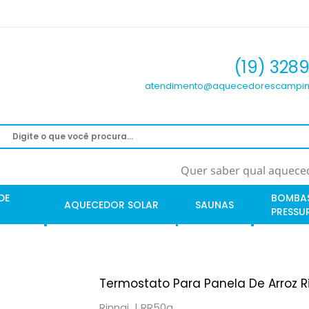
(19) 328
atendimento@aquecedorescampin
Quer saber qual aqueced
DE
BOMBA
AQUECEDOR SOLAR
SAUNAS
PRESSU
Termostato Para Panela De Arroz Ri
Rinnai |
RR50a