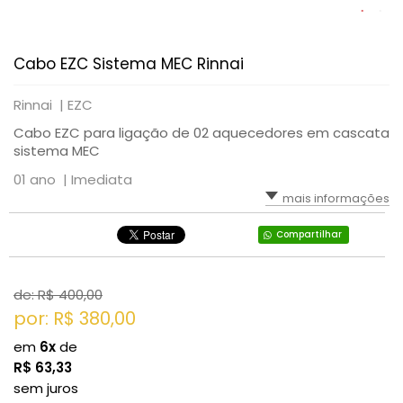
Cabo EZC Sistema MEC Rinnai
Rinnai |
EZC
Cabo EZC para ligação de 02 aquecedores em cascata
sistema MEC
01 ano |
Imediata
mais informações
Compartilhar
de: R$
400,00
por: R$
380,00
em
6x
de
R$
63,33
sem juros