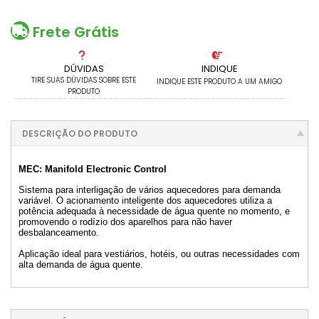
1x sem juros de R$ 361,00
.
.
.
.
.
.
.
.
.
.
.
Frete Grátis
DÚVIDAS
INDIQUE
TIRE SUAS DÚVIDAS SOBRE ESTE
INDIQUE ESTE PRODUTO A UM AMIGO
PRODUTO
DESCRIÇÃO DO PRODUTO
MEC: Manifold Electronic Control
Sistema para interligação de vários aquecedores para demanda
variável. O acionamento inteligente dos aquecedores utiliza a
potência adequada à necessidade de água quente no momento, e
promovendo o rodízio dos aparelhos para não haver
desbalanceamento.
Aplicação ideal para vestiários, hotéis, ou outras necessidades com
alta demanda de água quente.