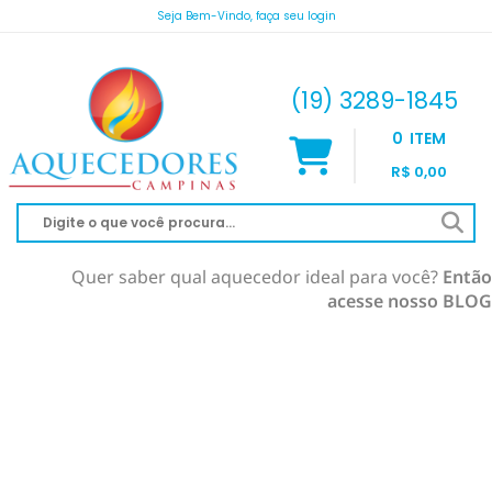
Seja Bem-Vindo, faça seu login
atendimento@aquecedorescampinas.com.br
(19) 3289-1845
0
ITEM
R$ 0,00
Quer saber qual aquecedor ideal para você?
Então
acesse nosso BLOG
AQUECEDOR À GÁS
AQUECIMENTO DE PISCINA
RINNAI
AQUECEDOR SOLAR
KOMECO
SOLAR À VÁCUO