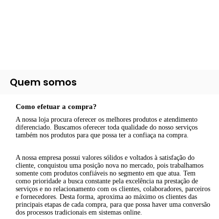
SAUNAS
RHEEM
SOLAR POLIPROPILENO
RINNAI
BOMBAS PRESSURIZADORAS
À GÁS
KISOLTEC
A VAPOR
DUCHAS E CHUVEIROS
ELÉTRICO - TROCADOR DE CALOR
KOMECO
SECA
ROWA
ACESSÓRIOS
HIODA
RINNAI
Quem somos
KOMECO
IMPORTADOS
Como efetuar a compra?
LORENZETTI
A nossa loja procura oferecer os melhores produtos e atendimento
diferenciado. Buscamos oferecer toda qualidade do nosso serviços
também nos produtos para que possa ter a confiaça na compra.
A nossa empresa possui valores sólidos e voltados à satisfação do
cliente, conquistou uma posição nova no mercado, pois trabalhamos
somente com produtos confiáveis no segmento em que atua. Tem
como prioridade a busca constante pela excelência na prestação de
serviços e no relacionamento com os clientes, colaboradores, parceiros
e fornecedores. Desta forma, aproxima ao máximo os clientes das
principais etapas de cada compra, para que possa haver uma conversão
dos processos tradicionais em sistemas online.