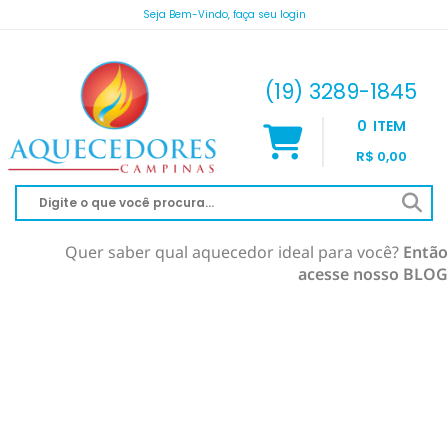
Seja Bem-Vindo, faça seu login
atendimento@aquecedorescampinas.com.br
(19) 3289-1845
0
ITEM
R$ 0,00
Quer saber qual aquecedor ideal para você?
Então
acesse nosso BLOG
AQUECEDOR À GÁS
AQUECIMENTO DE PISCINA
RINNAI
AQUECEDOR SOLAR
KOMECO
SOLAR À VÁCUO