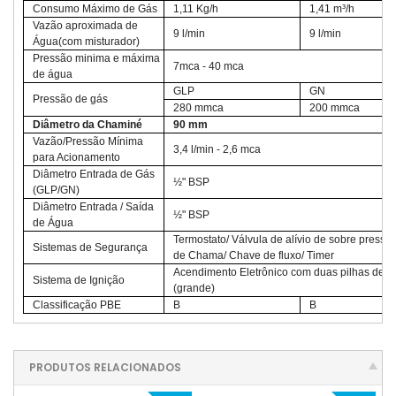
Consumo Máximo de Gás
1,11 Kg/h
1,41 m³/h
Vazão aproximada de
9 l/min
9 l/min
Água(com misturador)
Pressão minima e máxima
7mca - 40 mca
de água
GLP
GN
Pressão de gás
280 mmca
200 mmca
Diâmetro da Chaminé
90 mm
Vazão/Pressão Mínima
3,4 l/min - 2,6 mca
para Acionamento
Diâmetro Entrada de Gás
½" BSP
(GLP/GN)
Diâmetro Entrada / Saída
½" BSP
de Água
Termostato/ Válvula de alívio de sobre pressã
Sistemas de Segurança
de Chama/ Chave de fluxo/ Timer
Acendimento Eletrônico com duas pilhas de 
Sistema de Ignição
(grande)
Classificação PBE
B
B
PRODUTOS RELACIONADOS