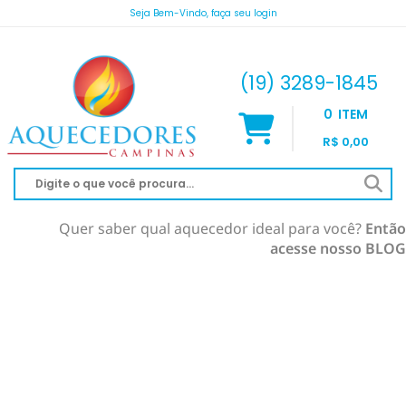
Seja Bem-Vindo, faça seu login
atendimento@aquecedorescampinas.com.br
(19) 3289-1845
0
ITEM
R$ 0,00
Quer saber qual aquecedor ideal para você?
Então
acesse nosso BLOG
AQUECEDOR À GÁS
AQUECIMENTO DE PISCINA
RINNAI
AQUECEDOR SOLAR
KOMECO
SOLAR À VÁCUO