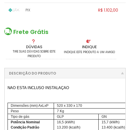
.
1x sem juros de R$ 1.160,00
.
.
.
.
R$ 1.102,00
PIX
.
.
.
.
.
.
.
1x sem juros de R$ 1.102,00
.
.
.
.
.
.
.
.
.
.
.
Frete Grátis
DÚVIDAS
INDIQUE
TIRE SUAS DÚVIDAS SOBRE ESTE
INDIQUE ESTE PRODUTO A UM AMIGO
PRODUTO
DESCRIÇÃO DO PRODUTO
NAO ESTA INCLUSO INSTALAÇAO
Dimensões (mm) AxLxP
520 x 330 x 170
Peso
7 Kg
Tipo de gás
GLP
GN
Potência Nominal
16,5 (kW/h)
15,7 (kW/h)
Condição Padrão
13.200 (kcal/h)
13.400 (kcal/h)