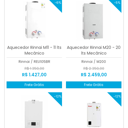
-6%
-5%
Aquecedor Rinnai M11 - 11 lts
Aquecedor Rinnai M20 - 20
Mecânico
lts Mecânico
Rinnai
/
REU105BR
Rinnai
/
M200
R$ 1.350,00
R$ 2.350,00
R$ 1.427,00
R$ 2.459,00
Frete Grátis
Frete Grátis
-12%
-12%