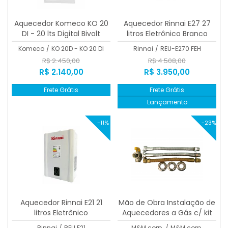
Aquecedor Komeco KO 20
Aquecedor Rinnai E27 27
DI - 20 lts Digital Bivolt
litros Eletrônico Branco
Komeco
/
KO 20D - KO 20 DI
Rinnai
/
REU-E270 FEH
R$ 2.450,00
R$ 4.508,00
R$ 2.140,00
R$ 3.950,00
Frete Grátis
Frete Grátis
Lançamento
-11%
-23%
Aquecedor Rinnai E21 21
Mão de Obra Instalação de
litros Eletrônico
Aquecedores a Gás c/ kit
0,30 + 3mts de duto
Rinnai
/
REU E21
M&M corp.
/
M&M corp.