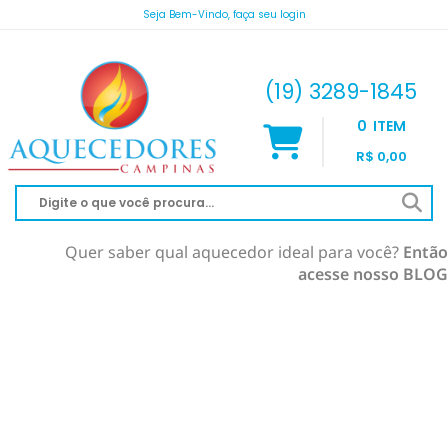
Seja Bem-Vindo, faça seu login
atendimento@aquecedorescampinas.com.br
(19) 3289-1845
0
ITEM
R$ 0,00
Quer saber qual aquecedor ideal para você?
Então
acesse nosso BLOG
AQUECEDOR À GÁS
AQUECIMENTO DE PISCINA
RINNAI
AQUECEDOR SOLAR
KOMECO
SOLAR À VÁCUO