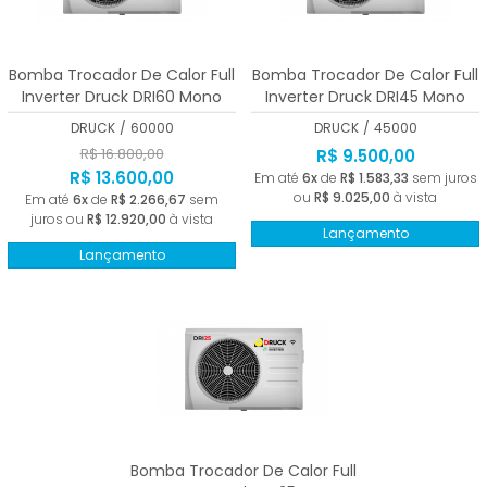
A - Z
Bomba Trocador De Calor Full
Bomba Trocador De Calor Full
Inverter Druck DRI60 Mono
Inverter Druck DRI45 Mono
220V Branco Wi-fi 6000 BTUs
220V Branco Wi-fi 45000
DRUCK
/
60000
DRUCK
/
45000
BTUs
R$ 16.800,00
R$ 9.500,00
R$ 13.600,00
Em até
6x
de
R$ 1.583,33
sem juros
ou
R$ 9.025,00
à vista
Em até
6x
de
R$ 2.266,67
sem
juros ou
R$ 12.920,00
à vista
Lançamento
Lançamento
Bomba Trocador De Calor Full