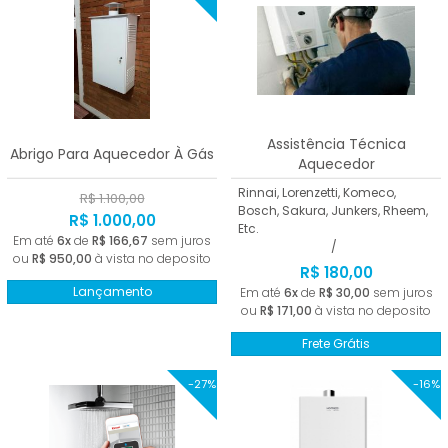
Assistência Técnica
Abrigo Para Aquecedor À Gás
Aquecedor
Rinnai, Lorenzetti, Komeco,
R$ 1.100,00
Bosch, Sakura, Junkers, Rheem,
R$ 1.000,00
Etc.
Em até
6x
de
R$ 166,67
sem juros
/
ou
R$ 950,00
à vista no deposito
R$ 180,00
Lançamento
Em até
6x
de
R$ 30,00
sem juros
ou
R$ 171,00
à vista no deposito
Frete Grátis
-27%
-16%