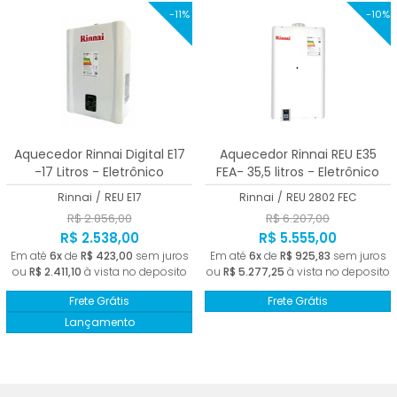
-11%
-10%
Aquecedor Rinnai Digital E17
Aquecedor Rinnai REU E35
-17 Litros - Eletrônico
FEA- 35,5 litros - Eletrônico
Rinnai
/
REU E17
Rinnai
/
REU 2802 FEC
R$ 2.856,00
R$ 6.207,00
R$ 2.538,00
R$ 5.555,00
Em até
6x
de
R$ 423,00
sem juros
Em até
6x
de
R$ 925,83
sem juros
ou
R$ 2.411,10
à vista no deposito
ou
R$ 5.277,25
à vista no deposito
Frete Grátis
Frete Grátis
Lançamento