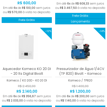
R$ 600,00
Em até
6x
de
R$ 608,33
sem juros
Em até
6x
de
R$ 100,00
sem juros
ou
R$ 3.467,50
à vista no deposito
ou
R$ 570,00
à vista no deposito
Frete Grátis
Frete Grátis
Lançamento
-12%
-14%
Aquecedor Komeco KO 20 DI
Pressurizador de Água 1/4CV
- 20 lts Digital Bivolt
(TP 820) Bivolt - Komeco
Komeco
/
KO 20D - KO 20 DI
Komeco
/
TP820
R$ 2.450,00
R$ 1.400,00
R$ 2.140,00
R$ 1.200,00
Em até
6x
de
R$ 356,67
sem juros
Em até
6x
de
R$ 200,00
sem juros
ou
R$ 2.033,00
à vista no deposito
ou
R$ 1.140,00
à vista no deposito