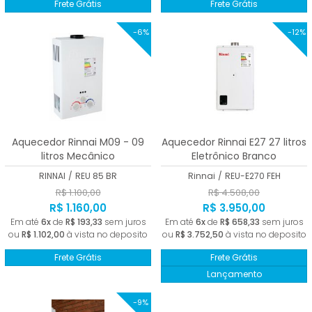
Frete Grátis
Frete Grátis
-6%
-12%
Aquecedor Rinnai M09 - 09
Aquecedor Rinnai E27 27 litros
litros Mecânico
Eletrônico Branco
RINNAI
/
REU 85 BR
Rinnai
/
REU-E270 FEH
R$ 1.100,00
R$ 4.508,00
R$ 1.160,00
R$ 3.950,00
Em até
6x
de
R$ 193,33
sem juros
Em até
6x
de
R$ 658,33
sem juros
ou
R$ 1.102,00
à vista no deposito
ou
R$ 3.752,50
à vista no deposito
Frete Grátis
Frete Grátis
Lançamento
-9%