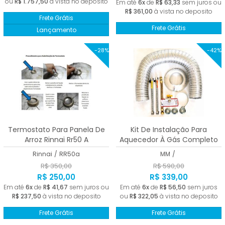
ou
R$ 1.757,50
à vista no deposito
Em até
6x
de
R$ 63,33
sem juros ou
R$ 361,00
à vista no deposito
Frete Grátis
Frete Grátis
Lançamento
-28%
-42%
Termostato Para Panela De
Kit De Instalação Para
Arroz Rinnai Rr50 A
Aquecedor À Gás Completo
Homologado
Rinnai
/
RR50a
MM
/
R$ 350,00
R$ 590,00
R$ 250,00
R$ 339,00
Em até
6x
de
R$ 41,67
sem juros ou
Em até
6x
de
R$ 56,50
sem juros
R$ 237,50
à vista no deposito
ou
R$ 322,05
à vista no deposito
Frete Grátis
Frete Grátis