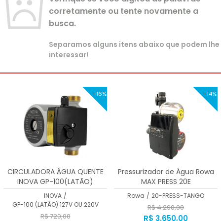
corretamente ou tente novamente a
busca.
Separamos alguns itens abaixo que podem lhe
interessar!
-16%
-14%
CIRCULADORA ÁGUA QUENTE
Pressurizador de Água Rowa
INOVA GP-100(LATÃO)
MAX PRESS 20E
INOVA
/
Rowa
/
20-PRESS-TANGO
GP-100 (LATÃO) 127V OU 220V
R$ 4.290,00
R$ 720,00
R$ 3.650,00