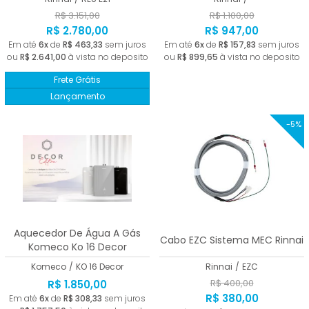
R$ 3.151,00
R$ 1.100,00
R$ 2.780,00
R$ 947,00
Em até
6x
de
R$ 463,33
sem juros
Em até
6x
de
R$ 157,83
sem juros
ou
R$ 2.641,00
à vista no deposito
ou
R$ 899,65
à vista no deposito
Frete Grátis
Lançamento
-5%
Aquecedor De Água A Gás
Cabo EZC Sistema MEC Rinnai
Komeco Ko 16 Decor
Komeco
/
KO 16 Decor
Rinnai
/
EZC
R$ 400,00
R$ 1.850,00
R$ 380,00
Em até
6x
de
R$ 308,33
sem juros