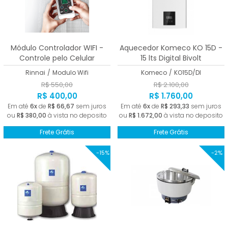
Módulo Controlador WIFI -
Aquecedor Komeco KO 15D -
Controle pelo Celular
15 lts Digital Bivolt
Rinnai
/
Modulo Wifi
Komeco
/
KO15D/DI
R$ 550,00
R$ 2.100,00
R$ 400,00
R$ 1.760,00
Em até
6x
de
R$ 66,67
sem juros
Em até
6x
de
R$ 293,33
sem juros
ou
R$ 380,00
à vista no deposito
ou
R$ 1.672,00
à vista no deposito
Frete Grátis
Frete Grátis
-15%
-2%