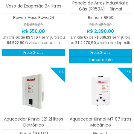
Panela de Arroz Industrial a
Vaso de Exapnsão 24 litros
Gás (RR50A) - Rinnai
Rowa
/
Vaso Rowa 24
Rinnai
/
RR50
R$ 650,00
R$ 2.450,00
R$ 550,00
R$ 2.390,00
Em até
6x
de
R$ 91,67
sem juros ou
Em até
6x
de
R$ 398,33
sem juros
R$ 522,50
à vista no deposito
ou
R$ 2.270,50
à vista no deposito
Frete Grátis
Frete Grátis
Lançamento
-11%
-13%
Aquecedor Rinnai E21 21 litros
Aquecedor Rinnai M7 07 litros
Eletrônico
Mecânico
Rinnai
/
REU E21
Rinnai
/