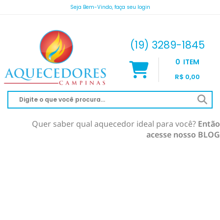
Seja Bem-Vindo, faça seu login
atendimento@aquecedorescampinas.com.br
(19) 3289-1845
0
ITEM
R$ 0,00
Quer saber qual aquecedor ideal para você?
Então
acesse nosso BLOG
AQUECEDOR À GÁS
AQUECIMENTO DE PISCINA
RINNAI
AQUECEDOR SOLAR
KOMECO
SOLAR À VÁCUO