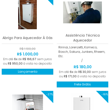
Assistência Técnica
Abrigo Para Aquecedor À Gás
Aquecedor
Rinnai, Lorenzetti, Komeco,
R$ 1.100,00
Bosch, Sakura, Junkers, Rheem,
R$ 1.000,00
Etc.
Em até
6x
de
R$ 166,67
sem juros
/
ou
R$ 950,00
à vista no deposito
R$ 180,00
Lançamento
Em até
6x
de
R$ 30,00
sem juros
ou
R$ 171,00
à vista no deposito
Frete Grátis
-27%
-16%