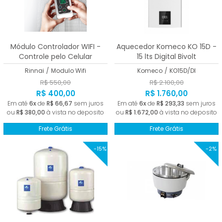
Módulo Controlador WIFI -
Aquecedor Komeco KO 15D -
Controle pelo Celular
15 lts Digital Bivolt
Rinnai
/
Modulo Wifi
Komeco
/
KO15D/DI
R$ 550,00
R$ 2.100,00
R$ 400,00
R$ 1.760,00
Em até
6x
de
R$ 66,67
sem juros
Em até
6x
de
R$ 293,33
sem juros
ou
R$ 380,00
à vista no deposito
ou
R$ 1.672,00
à vista no deposito
Frete Grátis
Frete Grátis
-15%
-2%