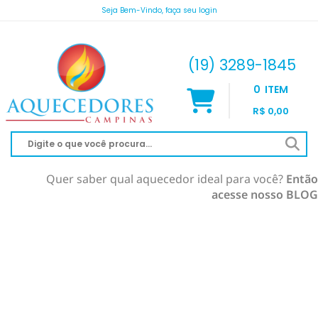
Seja Bem-Vindo, faça seu login
atendimento@aquecedorescampinas.com.br
(19) 3289-1845
0
ITEM
R$ 0,00
Quer saber qual aquecedor ideal para você?
Então
acesse nosso BLOG
AQUECEDOR À GÁS
AQUECIMENTO DE PISCINA
RINNAI
AQUECEDOR SOLAR
KOMECO
SOLAR À VÁCUO