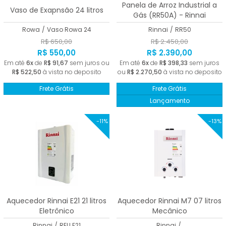
Panela de Arroz Industrial a
Vaso de Exapnsão 24 litros
Gás (RR50A) - Rinnai
Rowa
/
Vaso Rowa 24
Rinnai
/
RR50
R$ 650,00
R$ 2.450,00
R$ 550,00
R$ 2.390,00
Em até
6x
de
R$ 91,67
sem juros ou
Em até
6x
de
R$ 398,33
sem juros
R$ 522,50
à vista no deposito
ou
R$ 2.270,50
à vista no deposito
Frete Grátis
Frete Grátis
Lançamento
-11%
-13%
Aquecedor Rinnai E21 21 litros
Aquecedor Rinnai M7 07 litros
Eletrônico
Mecânico
Rinnai
/
REU E21
Rinnai
/