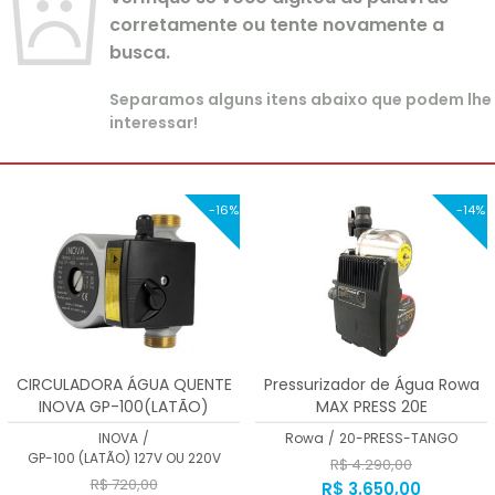
corretamente ou tente novamente a
busca.
Separamos alguns itens abaixo que podem lhe
interessar!
-16%
-14%
CIRCULADORA ÁGUA QUENTE
Pressurizador de Água Rowa
INOVA GP-100(LATÃO)
MAX PRESS 20E
INOVA
/
Rowa
/
20-PRESS-TANGO
GP-100 (LATÃO) 127V OU 220V
R$ 4.290,00
R$ 720,00
R$ 3.650,00