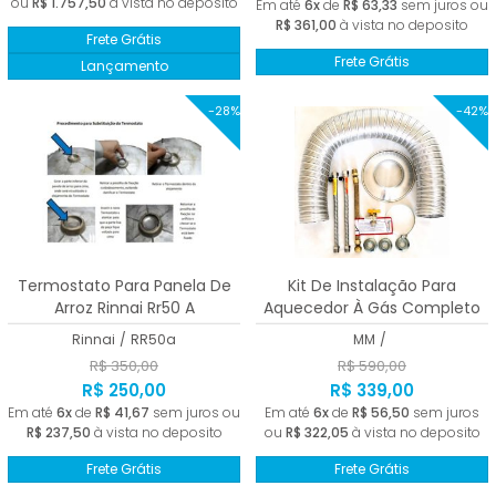
ou
R$ 1.757,50
à vista no deposito
Em até
6x
de
R$ 63,33
sem juros ou
R$ 361,00
à vista no deposito
Frete Grátis
Frete Grátis
Lançamento
-28%
-42%
Termostato Para Panela De
Kit De Instalação Para
Arroz Rinnai Rr50 A
Aquecedor À Gás Completo
Homologado
Rinnai
/
RR50a
MM
/
R$ 350,00
R$ 590,00
R$ 250,00
R$ 339,00
Em até
6x
de
R$ 41,67
sem juros ou
Em até
6x
de
R$ 56,50
sem juros
R$ 237,50
à vista no deposito
ou
R$ 322,05
à vista no deposito
Frete Grátis
Frete Grátis