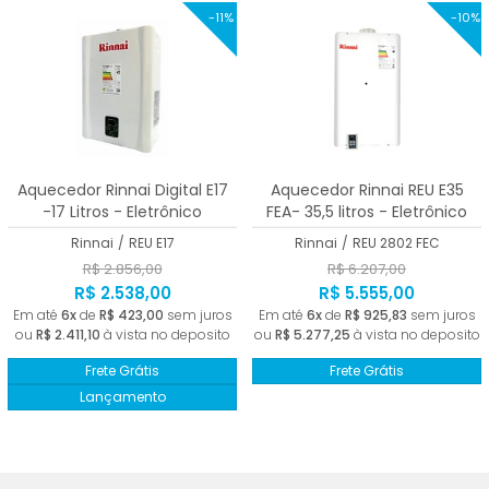
-11%
-10%
Aquecedor Rinnai Digital E17
Aquecedor Rinnai REU E35
-17 Litros - Eletrônico
FEA- 35,5 litros - Eletrônico
Rinnai
/
REU E17
Rinnai
/
REU 2802 FEC
R$ 2.856,00
R$ 6.207,00
R$ 2.538,00
R$ 5.555,00
Em até
6x
de
R$ 423,00
sem juros
Em até
6x
de
R$ 925,83
sem juros
ou
R$ 2.411,10
à vista no deposito
ou
R$ 5.277,25
à vista no deposito
Frete Grátis
Frete Grátis
Lançamento