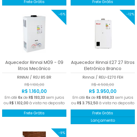
Frete Grátis
Frete Grátis
-6%
-12%
Aquecedor Rinnai M09 - 09
Aquecedor Rinnai E27 27 litros
litros Mecânico
Eletrônico Branco
RINNAI
/
REU 85 BR
Rinnai
/
REU-E270 FEH
R$ 1.100,00
R$ 4.508,00
R$ 1.160,00
R$ 3.950,00
Em até
6x
de
R$ 193,33
sem juros
Em até
6x
de
R$ 658,33
sem juros
ou
R$ 1.102,00
à vista no deposito
ou
R$ 3.752,50
à vista no deposito
Frete Grátis
Frete Grátis
Lançamento
-9%