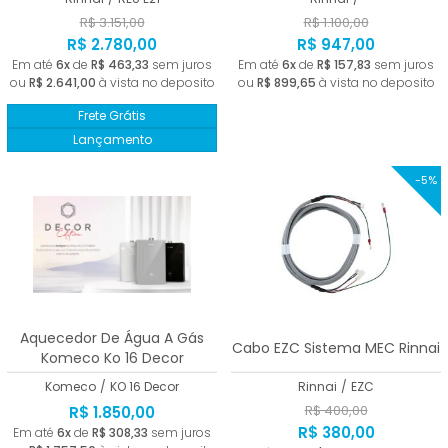
R$ 3.151,00
R$ 1.100,00
R$ 2.780,00
R$ 947,00
Em até
6x
de
R$ 463,33
sem juros
Em até
6x
de
R$ 157,83
sem juros
ou
R$ 2.641,00
à vista no deposito
ou
R$ 899,65
à vista no deposito
Frete Grátis
Lançamento
-5%
Aquecedor De Água A Gás
Cabo EZC Sistema MEC Rinnai
Komeco Ko 16 Decor
Komeco
/
KO 16 Decor
Rinnai
/
EZC
R$ 400,00
R$ 1.850,00
R$ 380,00
Em até
6x
de
R$ 308,33
sem juros