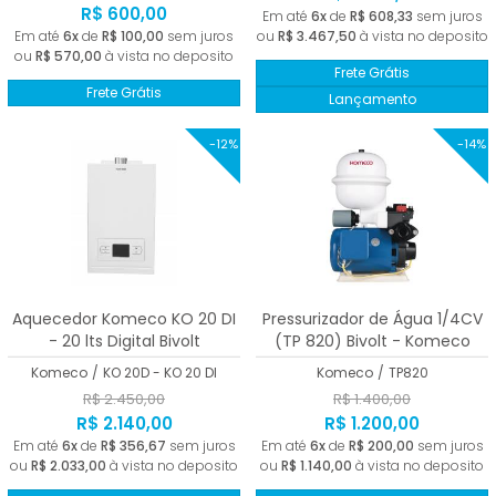
R$ 600,00
Em até
6x
de
R$ 608,33
sem juros
Em até
6x
de
R$ 100,00
sem juros
ou
R$ 3.467,50
à vista no deposito
ou
R$ 570,00
à vista no deposito
Frete Grátis
Frete Grátis
Lançamento
-12%
-14%
Aquecedor Komeco KO 20 DI
Pressurizador de Água 1/4CV
- 20 lts Digital Bivolt
(TP 820) Bivolt - Komeco
Komeco
/
KO 20D - KO 20 DI
Komeco
/
TP820
R$ 2.450,00
R$ 1.400,00
R$ 2.140,00
R$ 1.200,00
Em até
6x
de
R$ 356,67
sem juros
Em até
6x
de
R$ 200,00
sem juros
ou
R$ 2.033,00
à vista no deposito
ou
R$ 1.140,00
à vista no deposito