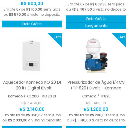
R$ 600,00
Em até
6x
de
R$ 608,33
sem juros
Em até
6x
de
R$ 100,00
sem juros
ou
R$ 3.467,50
à vista no deposito
ou
R$ 570,00
à vista no deposito
Frete Grátis
Frete Grátis
Lançamento
-12%
-14%
Aquecedor Komeco KO 20 DI
Pressurizador de Água 1/4CV
- 20 lts Digital Bivolt
(TP 820) Bivolt - Komeco
Komeco
/
KO 20D - KO 20 DI
Komeco
/
TP820
R$ 2.450,00
R$ 1.400,00
R$ 2.140,00
R$ 1.200,00
Em até
6x
de
R$ 356,67
sem juros
Em até
6x
de
R$ 200,00
sem juros
ou
R$ 2.033,00
à vista no deposito
ou
R$ 1.140,00
à vista no deposito