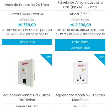
Panela de Arroz Industrial a
Vaso de Exapnsão 24 litros
Gás (RR50A) - Rinnai
Rowa
/
Vaso Rowa 24
Rinnai
/
RR50
R$ 650,00
R$ 2.450,00
R$ 550,00
R$ 2.390,00
Em até
6x
de
R$ 91,67
sem juros ou
Em até
6x
de
R$ 398,33
sem juros
R$ 522,50
à vista no deposito
ou
R$ 2.270,50
à vista no deposito
Frete Grátis
Frete Grátis
Lançamento
-11%
-13%
Aquecedor Rinnai E21 21 litros
Aquecedor Rinnai M7 07 litros
Eletrônico
Mecânico
Rinnai
/
REU E21
Rinnai
/