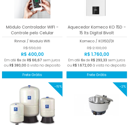
Módulo Controlador WIFI -
Aquecedor Komeco KO 15D -
Controle pelo Celular
15 lts Digital Bivolt
Rinnai
/
Modulo Wifi
Komeco
/
KO15D/DI
R$ 550,00
R$ 2.100,00
R$ 400,00
R$ 1.760,00
Em até
6x
de
R$ 66,67
sem juros
Em até
6x
de
R$ 293,33
sem juros
ou
R$ 380,00
à vista no deposito
ou
R$ 1.672,00
à vista no deposito
Frete Grátis
Frete Grátis
-15%
-2%