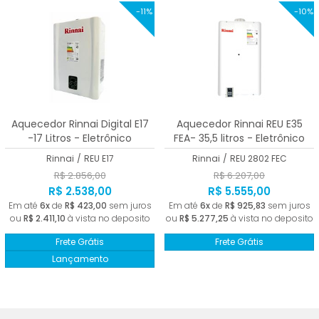
-11%
-10%
Aquecedor Rinnai Digital E17
Aquecedor Rinnai REU E35
-17 Litros - Eletrônico
FEA- 35,5 litros - Eletrônico
Rinnai
/
REU E17
Rinnai
/
REU 2802 FEC
R$ 2.856,00
R$ 6.207,00
R$ 2.538,00
R$ 5.555,00
Em até
6x
de
R$ 423,00
sem juros
Em até
6x
de
R$ 925,83
sem juros
ou
R$ 2.411,10
à vista no deposito
ou
R$ 5.277,25
à vista no deposito
Frete Grátis
Frete Grátis
Lançamento