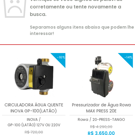
corretamente ou tente novamente a
busca.
Separamos alguns itens abaixo que podem lhe
interessar!
-16%
-14%
CIRCULADORA ÁGUA QUENTE
Pressurizador de Água Rowa
INOVA GP-100(LATÃO)
MAX PRESS 20E
INOVA
/
Rowa
/
20-PRESS-TANGO
GP-100 (LATÃO) 127V OU 220V
R$ 4.290,00
R$ 720,00
R$ 3.650,00