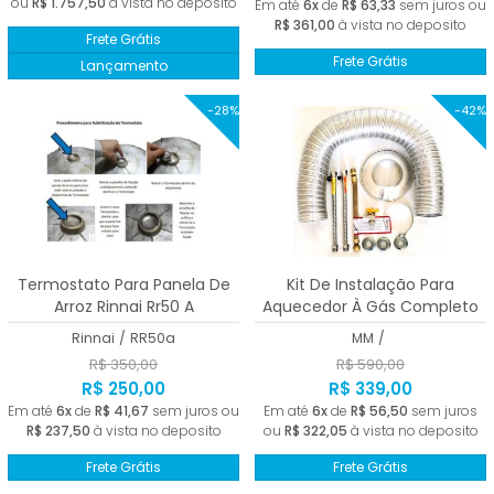
ou
R$ 1.757,50
à vista no deposito
Em até
6x
de
R$ 63,33
sem juros ou
R$ 361,00
à vista no deposito
Frete Grátis
Frete Grátis
Lançamento
-28%
-42%
Termostato Para Panela De
Kit De Instalação Para
Arroz Rinnai Rr50 A
Aquecedor À Gás Completo
Homologado
Rinnai
/
RR50a
MM
/
R$ 350,00
R$ 590,00
R$ 250,00
R$ 339,00
Em até
6x
de
R$ 41,67
sem juros ou
Em até
6x
de
R$ 56,50
sem juros
R$ 237,50
à vista no deposito
ou
R$ 322,05
à vista no deposito
Frete Grátis
Frete Grátis