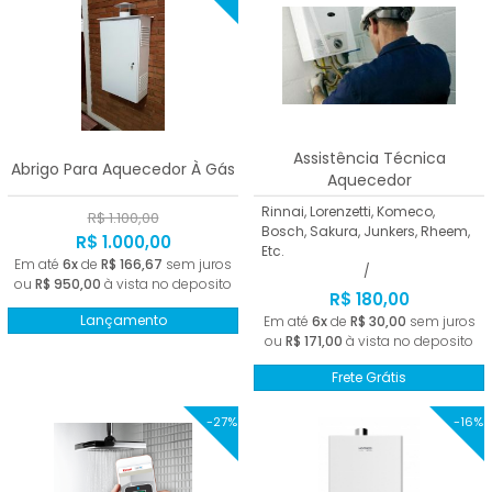
Assistência Técnica
Abrigo Para Aquecedor À Gás
Aquecedor
Rinnai, Lorenzetti, Komeco,
R$ 1.100,00
Bosch, Sakura, Junkers, Rheem,
R$ 1.000,00
Etc.
Em até
6x
de
R$ 166,67
sem juros
/
ou
R$ 950,00
à vista no deposito
R$ 180,00
Lançamento
Em até
6x
de
R$ 30,00
sem juros
ou
R$ 171,00
à vista no deposito
Frete Grátis
-27%
-16%