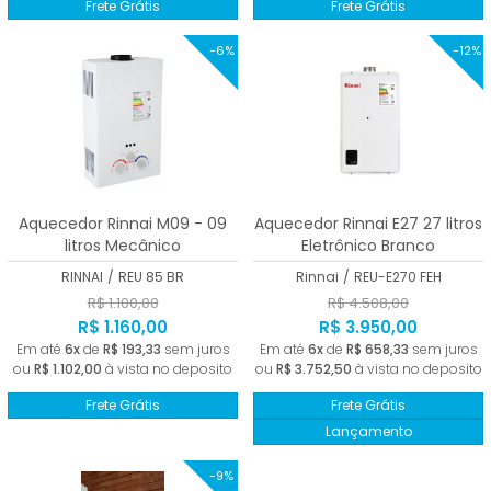
Frete Grátis
Frete Grátis
-6%
-12%
Aquecedor Rinnai M09 - 09
Aquecedor Rinnai E27 27 litros
litros Mecânico
Eletrônico Branco
RINNAI
/
REU 85 BR
Rinnai
/
REU-E270 FEH
R$ 1.100,00
R$ 4.508,00
R$ 1.160,00
R$ 3.950,00
Em até
6x
de
R$ 193,33
sem juros
Em até
6x
de
R$ 658,33
sem juros
ou
R$ 1.102,00
à vista no deposito
ou
R$ 3.752,50
à vista no deposito
Frete Grátis
Frete Grátis
Lançamento
-9%