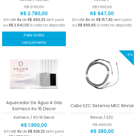
R$ 3.151,00
R$ 1.100,00
R$ 2.780,00
R$ 947,00
Em até
6x
de
R$ 463,33
sem juros
Em até
6x
de
R$ 157,83
sem juros
ou
R$ 2.641,00
à vista no deposito
ou
R$ 899,65
à vista no deposito
Frete Grátis
Lançamento
-5%
Aquecedor De Água A Gás
Cabo EZC Sistema MEC Rinnai
Komeco Ko 16 Decor
Komeco
/
KO 16 Decor
Rinnai
/
EZC
R$ 400,00
R$ 1.850,00
R$ 380,00
Em até
6x
de
R$ 308,33
sem juros