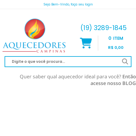
Seja Bem-Vindo, faça seu login
atendimento@aquecedorescampinas.com.br
(19) 3289-1845
0
ITEM
R$ 0,00
Quer saber qual aquecedor ideal para você?
Então
acesse nosso BLOG
AQUECEDOR À GÁS
AQUECIMENTO DE PISCINA
RINNAI
AQUECEDOR SOLAR
KOMECO
SOLAR À VÁCUO