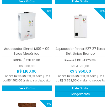
Frete Grátis
Frete Grátis
-6%
-12%
Aquecedor Rinnai M09 - 09
Aquecedor Rinnai E27 27 litros
litros Mecânico
Eletrônico Branco
RINNAI
/
REU 85 BR
Rinnai
/
REU-E270 FEH
R$ 1.100,00
R$ 4.508,00
R$ 1.160,00
R$ 3.950,00
Em até
6x
de
R$ 193,33
sem juros
Em até
6x
de
R$ 658,33
sem juros
ou
R$ 1.102,00
à vista no deposito
ou
R$ 3.752,50
à vista no deposito
Frete Grátis
Frete Grátis
Lançamento
-9%