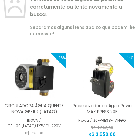
corretamente ou tente novamente a
busca.
Separamos alguns itens abaixo que podem lhe
interessar!
-16%
-14%
CIRCULADORA ÁGUA QUENTE
Pressurizador de Água Rowa
INOVA GP-100(LATÃO)
MAX PRESS 20E
INOVA
/
Rowa
/
20-PRESS-TANGO
GP-100 (LATÃO) 127V OU 220V
R$ 4.290,00
R$ 720,00
R$ 3.650,00