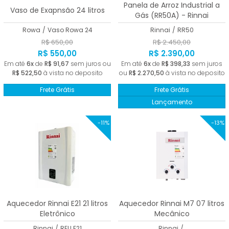
Panela de Arroz Industrial a
Vaso de Exapnsão 24 litros
Gás (RR50A) - Rinnai
Rowa
/
Vaso Rowa 24
Rinnai
/
RR50
R$ 650,00
R$ 2.450,00
R$ 550,00
R$ 2.390,00
Em até
6x
de
R$ 91,67
sem juros ou
Em até
6x
de
R$ 398,33
sem juros
R$ 522,50
à vista no deposito
ou
R$ 2.270,50
à vista no deposito
Frete Grátis
Frete Grátis
Lançamento
-11%
-13%
Aquecedor Rinnai E21 21 litros
Aquecedor Rinnai M7 07 litros
Eletrônico
Mecânico
Rinnai
/
REU E21
Rinnai
/