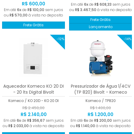
R$ 600,00
Em até
6x
de
R$ 608,33
sem juros
Em até
6x
de
R$ 100,00
sem juros
ou
R$ 3.467,50
à vista no deposito
ou
R$ 570,00
à vista no deposito
Frete Grátis
Frete Grátis
Lançamento
-12%
-14%
Aquecedor Komeco KO 20 DI
Pressurizador de Água 1/4CV
- 20 lts Digital Bivolt
(TP 820) Bivolt - Komeco
Komeco
/
KO 20D - KO 20 DI
Komeco
/
TP820
R$ 2.450,00
R$ 1.400,00
R$ 2.140,00
R$ 1.200,00
Em até
6x
de
R$ 356,67
sem juros
Em até
6x
de
R$ 200,00
sem juros
ou
R$ 2.033,00
à vista no deposito
ou
R$ 1.140,00
à vista no deposito