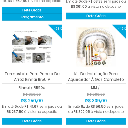
ou
R$ 1.757,50
à vista no deposito
Em até
6x
de
R$ 63,33
sem juros ou
R$ 361,00
à vista no deposito
Frete Grátis
Frete Grátis
Lançamento
-28%
-42%
Termostato Para Panela De
Kit De Instalação Para
Arroz Rinnai Rr50 A
Aquecedor À Gás Completo
Homologado
Rinnai
/
RR50a
MM
/
R$ 350,00
R$ 590,00
R$ 250,00
R$ 339,00
Em até
6x
de
R$ 41,67
sem juros ou
Em até
6x
de
R$ 56,50
sem juros
R$ 237,50
à vista no deposito
ou
R$ 322,05
à vista no deposito
Frete Grátis
Frete Grátis