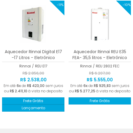
-11%
-10%
Aquecedor Rinnai Digital E17
Aquecedor Rinnai REU E35
-17 Litros - Eletrônico
FEA- 35,5 litros - Eletrônico
Rinnai
/
REU E17
Rinnai
/
REU 2802 FEC
R$ 2.856,00
R$ 6.207,00
R$ 2.538,00
R$ 5.555,00
Em até
6x
de
R$ 423,00
sem juros
Em até
6x
de
R$ 925,83
sem juros
ou
R$ 2.411,10
à vista no deposito
ou
R$ 5.277,25
à vista no deposito
Frete Grátis
Frete Grátis
Lançamento