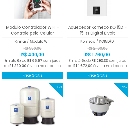
Módulo Controlador WIFI -
Aquecedor Komeco KO 15D -
Controle pelo Celular
15 lts Digital Bivolt
Rinnai
/
Modulo Wifi
Komeco
/
KO15D/DI
R$ 550,00
R$ 2.100,00
R$ 400,00
R$ 1.760,00
Em até
6x
de
R$ 66,67
sem juros
Em até
6x
de
R$ 293,33
sem juros
ou
R$ 380,00
à vista no deposito
ou
R$ 1.672,00
à vista no deposito
Frete Grátis
Frete Grátis
-15%
-2%