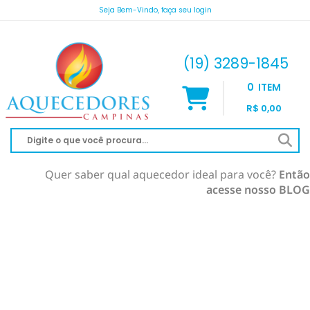
Seja Bem-Vindo, faça seu login
atendimento@aquecedorescampinas.com.br
(19) 3289-1845
0
ITEM
R$ 0,00
Quer saber qual aquecedor ideal para você?
Então
acesse nosso BLOG
AQUECEDOR À GÁS
AQUECIMENTO DE PISCINA
RINNAI
AQUECEDOR SOLAR
KOMECO
SOLAR À VÁCUO