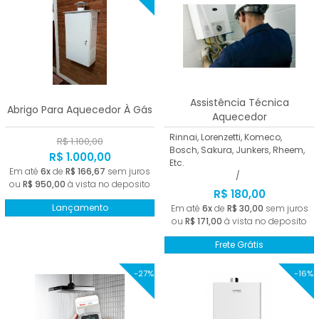
Assistência Técnica
Abrigo Para Aquecedor À Gás
Aquecedor
Rinnai, Lorenzetti, Komeco,
R$ 1.100,00
Bosch, Sakura, Junkers, Rheem,
R$ 1.000,00
Etc.
Em até
6x
de
R$ 166,67
sem juros
/
ou
R$ 950,00
à vista no deposito
R$ 180,00
Lançamento
Em até
6x
de
R$ 30,00
sem juros
ou
R$ 171,00
à vista no deposito
Frete Grátis
-27%
-16%