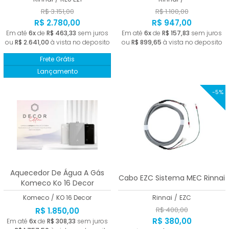
R$ 3.151,00
R$ 1.100,00
R$ 2.780,00
R$ 947,00
Em até
6x
de
R$ 463,33
sem juros
Em até
6x
de
R$ 157,83
sem juros
ou
R$ 2.641,00
à vista no deposito
ou
R$ 899,65
à vista no deposito
Frete Grátis
Lançamento
-5%
Aquecedor De Água A Gás
Cabo EZC Sistema MEC Rinnai
Komeco Ko 16 Decor
Komeco
/
KO 16 Decor
Rinnai
/
EZC
R$ 400,00
R$ 1.850,00
R$ 380,00
Em até
6x
de
R$ 308,33
sem juros