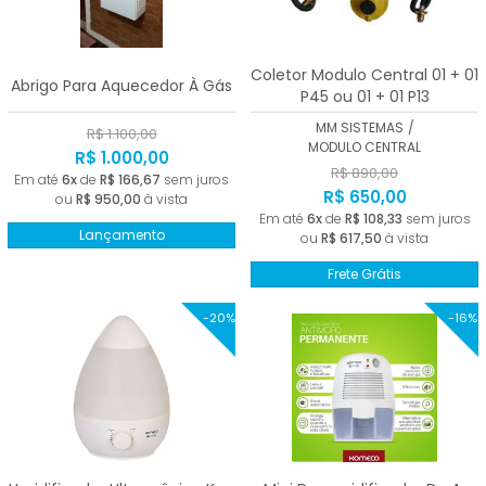
A - Z
Coletor Modulo Central 01 + 01
Abrigo Para Aquecedor À Gás
P45 ou 01 + 01 P13
MM SISTEMAS
/
R$ 1.100,00
MODULO CENTRAL
R$ 1.000,00
R$ 890,00
Em até
6x
de
R$ 166,67
sem juros
R$ 650,00
ou
R$ 950,00
à vista
Em até
6x
de
R$ 108,33
sem juros
Lançamento
ou
R$ 617,50
à vista
Frete Grátis
-20%
-16%