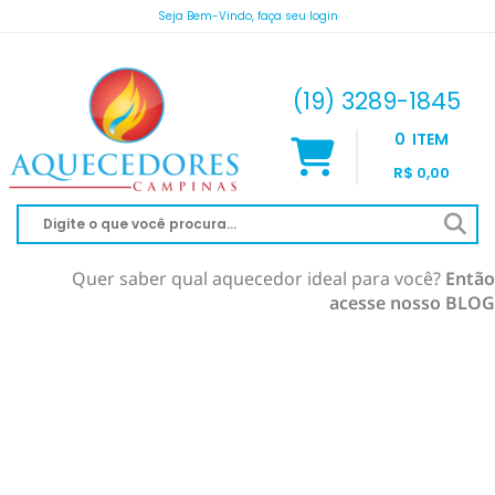
Seja Bem-Vindo, faça seu login
atendimento@aquecedorescampinas.com.br
(19) 3289-1845
0
ITEM
R$ 0,00
Quer saber qual aquecedor ideal para você?
Então
acesse nosso BLOG
AQUECEDOR À GÁS
AQUECIMENTO DE PISCINA
RINNAI
AQUECEDOR SOLAR
KOMECO
SOLAR À VÁCUO