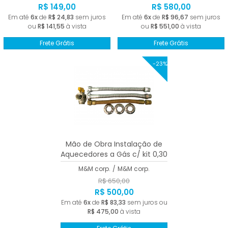
R$ 149,00
R$ 580,00
Em até
6x
de
R$ 24,83
sem juros
Em até
6x
de
R$ 96,67
sem juros
ou
R$ 141,55
à vista
ou
R$ 551,00
à vista
Frete Grátis
Frete Grátis
-23%
Mão de Obra Instalação de
Aquecedores a Gás c/ kit 0,30
+ 3mts de duto
M&M corp.
/
M&M corp.
R$ 650,00
R$ 500,00
Em até
6x
de
R$ 83,33
sem juros ou
R$ 475,00
à vista