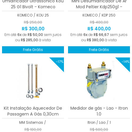
Umidificador Ultrassônico Kou
Mini Desumidificador De Ar
25 G1 Bivolt - Komeco
Mod Peltier Kdp250g1 -
Komeco
KOMECO
/
KOU 25
KOMECO
/
KDP 250
R$ 250,00
R$ 480,00
R$ 300,00
R$ 400,00
Em até
6x
de
R$ 50,00
sem juros
Em até
6x
de
R$ 66,67
sem juros
ou
R$ 285,00
à vista
ou
R$ 380,00
à vista
Frete Grátis
Frete Grátis
-17%
-14%
Kit Instalação Aquecedor De
Medidor de gás - Lao - Itron
Passagem A Gás 0,30cm
1.0
MM Sistemas
/
Itron / Lao
/
1
R$ 180,00
R$ 680,00