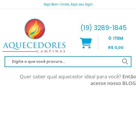
Seja Bem-Vindo, faça seu login
atendimento@aquecedorescampinas.com.br
(19) 3289-1845
0
ITEM
R$ 0,00
Quer saber qual aquecedor ideal para você?
Então
acesse nosso BLOG
AQUECEDOR À GÁS
AQUECIMENTO DE PISCINA
RINNAI
AQUECEDOR SOLAR
KOMECO
SOLAR À VÁCUO