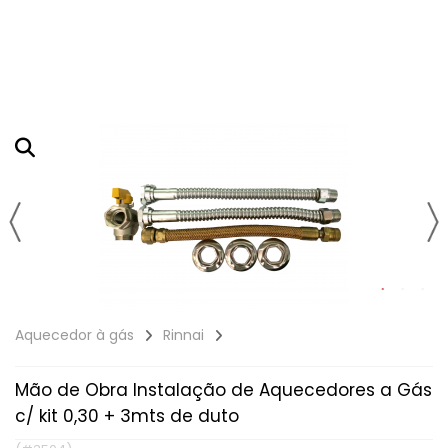
SAUNAS
RHEEM
SOLAR POLIPROPILENO
RINNAI
BOMBAS PRESSURIZADORAS
À GÁS
KISOLTEC
A VAPOR
DUCHAS E CHUVEIROS
ELÉTRICO - TROCADOR DE CALOR
KOMECO
SECA
ROWA
ACESSÓRIOS
HIODA
RINNAI
KOMECO
IMPORTADOS
LORENZETTI
Aquecedor à gás
Rinnai
Mão de Obra Instalação de Aquecedores a Gás
c/ kit 0,30 + 3mts de duto