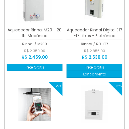
Aquecedor Rinnai M20 - 20
Aquecedor Rinnai Digital E17
lts Mecânico
-17 Litros - Eletrônico
Rinnai
/
M200
Rinnai
/
REU E17
R$ 2.350,00
R$ 2.856,00
R$ 2.459,00
R$ 2.538,00
Frete Grátis
Frete Grátis
Lançamento
-27%
-12%