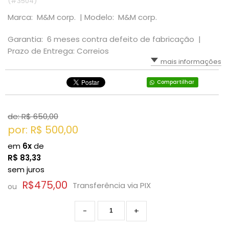
(#3504)
Marca: M&M corp. |
Modelo: M&M corp.
Garantia: 6 meses contra defeito de fabricação |
Prazo de Entrega: Correios
mais informações
Compartilhar
de: R$
650,00
por: R$
500,00
em
6x
de
R$
83,33
sem juros
R$475,00
Transferência via PIX
ou
-
+