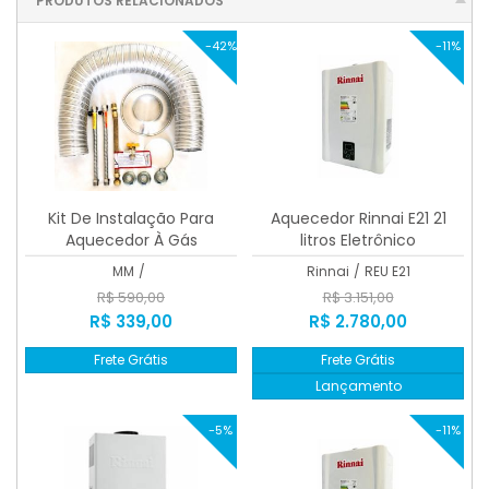
PRODUTOS RELACIONADOS
-42%
-11%
Kit De Instalação Para
Aquecedor Rinnai E21 21
Aquecedor À Gás
litros Eletrônico
Completo Homologado
MM
/
Rinnai
/
REU E21
R$ 590,00
R$ 3.151,00
R$ 339,00
R$ 2.780,00
Frete Grátis
Frete Grátis
Lançamento
-5%
-11%