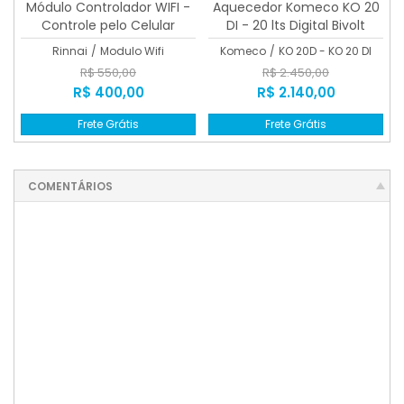
Módulo Controlador WIFI -
Aquecedor Komeco KO 20
Controle pelo Celular
DI - 20 lts Digital Bivolt
Rinnai
/
Modulo Wifi
Komeco
/
KO 20D - KO 20 DI
R$ 550,00
R$ 2.450,00
R$ 400,00
R$ 2.140,00
Frete Grátis
Frete Grátis
COMENTÁRIOS