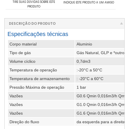
TIRE SUAS DÚVIDAS SOBRE ESTE
INDIQUE ESTE PRODUTO A UM AMIGO
PRODUTO
DESCRIÇÃO DO PRODUTO
Especificações técnicas
Corpo material
Aluminio
Tipo de gás
Gás Natural, GLP e *outros 
Volume cíclico
0,7dm3
Temperatura de operação
:-20°C a 50°C
Temperatura de armazenamento
: -20°C a 60°C
Pressão Máxima de operação
1 bar
Vazões
G0.6 Qmin 0,016m3/h Qmáx
Vazões
G1.0 Qmin 0,016m3/h Qmáx
Vazões
G1.6 Qmin 0,016m3/h Qmáx
Direção do fluxo
da esquerda para a direita