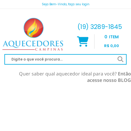
Seja Bem-Vindo, faça seu login
atendimento@aquecedorescampinas.com.br
(19) 3289-1845
0
ITEM
R$ 0,00
Quer saber qual aquecedor ideal para você?
Então
acesse nosso BLOG
AQUECEDOR À GÁS
AQUECIMENTO DE PISCINA
RINNAI
AQUECEDOR SOLAR
KOMECO
SOLAR À VÁCUO