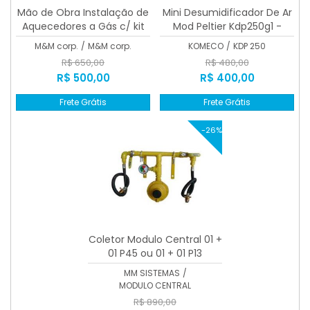
Mão de Obra Instalação de
Mini Desumidificador De Ar
Aquecedores a Gás c/ kit
Mod Peltier Kdp250g1 -
0,30 + 3mts de duto
Komeco
M&M corp.
/
M&M corp.
KOMECO
/
KDP 250
R$ 650,00
R$ 480,00
R$ 500,00
R$ 400,00
Frete Grátis
Frete Grátis
-26%
Coletor Modulo Central 01 +
01 P45 ou 01 + 01 P13
MM SISTEMAS
/
MODULO CENTRAL
R$ 890,00