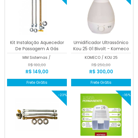
Kit Instalação Aquecedor
Umidificador Ultrassônico
De Passagem A Gás
Kou 25 G1 Bivolt - Komeco
0,30cm
MM Sistemas
/
KOMECO
/
KOU 25
R$ 180,00
R$ 250,00
R$ 149,00
R$ 300,00
Frete Grátis
Frete Grátis
-23%
-16%