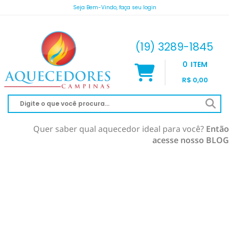
Seja Bem-Vindo, faça seu login
atendimento@aquecedorescampinas.com.br
(19) 3289-1845
0
ITEM
R$ 0,00
Quer saber qual aquecedor ideal para você?
Então
acesse nosso BLOG
AQUECEDOR À GÁS
AQUECIMENTO DE PISCINA
RINNAI
AQUECEDOR SOLAR
KOMECO
SOLAR À VÁCUO