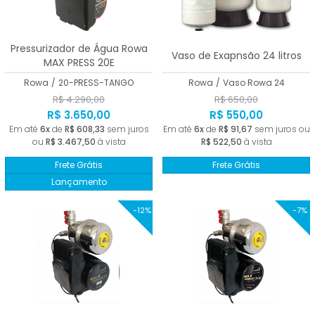
A - Z
Pressurizador de Água Rowa
Vaso de Exapnsão 24 litros
MAX PRESS 20E
Rowa
/
20-PRESS-TANGO
Rowa
/
Vaso Rowa 24
R$ 4.290,00
R$ 650,00
R$ 3.650,00
R$ 550,00
Em até
6x
de
R$ 608,33
sem juros
Em até
6x
de
R$ 91,67
sem juros ou
ou
R$ 3.467,50
à vista
R$ 522,50
à vista
Frete Grátis
Frete Grátis
Lançamento
-12%
-7%