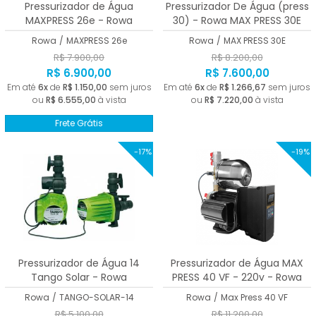
Pressurizador de Água
Pressurizador De Água (press
MAXPRESS 26e - Rowa
30) - Rowa MAX PRESS 30E
Rowa
/
MAXPRESS 26e
Rowa
/
MAX PRESS 30E
R$ 7.900,00
R$ 8.200,00
R$ 6.900,00
R$ 7.600,00
Em até
6x
de
R$ 1.150,00
sem juros
Em até
6x
de
R$ 1.266,67
sem juros
ou
R$ 6.555,00
à vista
ou
R$ 7.220,00
à vista
Frete Grátis
-17%
-19%
Pressurizador de Água 14
Pressurizador de Água MAX
Tango Solar - Rowa
PRESS 40 VF - 220v - Rowa
Rowa
/
TANGO-SOLAR-14
Rowa
/
Max Press 40 VF
R$ 5.100,00
R$ 11.200,00