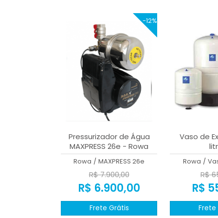
-12%
Pressurizador de Água
Vaso de E
MAXPRESS 26e - Rowa
lit
Rowa
/
MAXPRESS 26e
Rowa
/
Va
R$ 7.900,00
R$ 6
R$ 6.900,00
R$ 5
Frete Grátis
Frete 