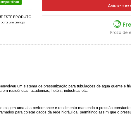
ompartilhar
Avise-me 
UE ESTE PRODUTO
e para um amigo
Fr
Prazo de 
envolveu um sistema de pressurização para tubulações de água quente e fria,
 em residências, academias, hotéis, indústrias etc.
que exigem uma alta performance e rendimento mantendo a pressão constan
ramados para coletar dados da rede hidráulica, permitindo assim que o press