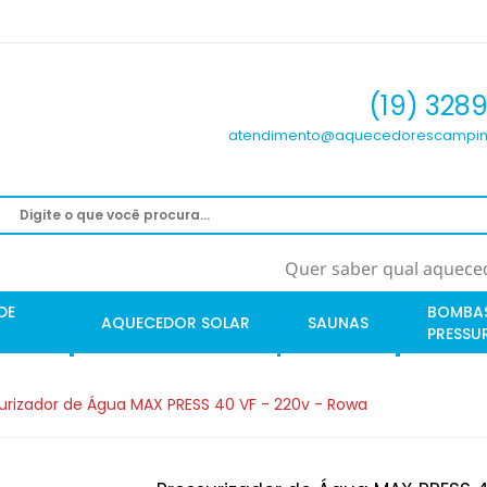
(19) 328
atendimento@aquecedorescampin
Quer saber qual aqueced
DE
BOMBA
AQUECEDOR SOLAR
SAUNAS
PRESSU
urizador de Água MAX PRESS 40 VF - 220v - Rowa