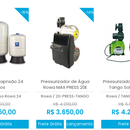
-15%
-14%
xapnsão 24
Pressurizador de Água
Pressurizado
ros
Rowa MAX PRESS 20E
Tango Sol
so Rowa 24
Rowa
/
20-PRESS-TANGO
Rowa
/
TAN
50,00
R$ 4.290,00
R$ 5.
50,00
R$ 3.650,00
R$ 4.
Grátis
Frete Grátis
Lançamento
Frete 