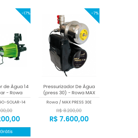
-17%
-7%
r de Água 14
Pressurizador De Água
ar - Rowa
(press 30) - Rowa MAX
PRESS 30E
GO-SOLAR-14
Rowa
/
MAX PRESS 30E
100,00
R$ 8.200,00
200,00
R$ 7.600,00
Grátis