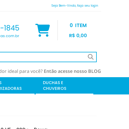
Seja Bem-Vindo, faça seu login
0
ITEM
9-1845
R$ 0,00
as.com.br
or ideal para você?
Então acesse nosso BLOG
S
DUCHAS E
RIZADORAS
CHUVEIROS