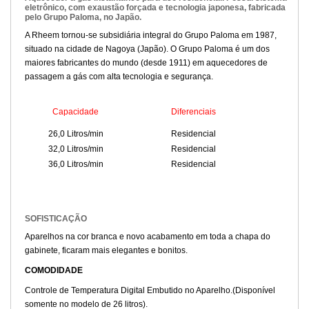
eletrônico, com exaustão forçada e tecnologia japonesa, fabricada
pelo Grupo Paloma, no Japão.
A Rheem tornou-se subsidiária integral do Grupo Paloma em 1987,
situado na cidade de Nagoya (Japão). O Grupo Paloma é um dos
maiores fabricantes do mundo (desde 1911) em aquecedores de
passagem a gás com alta tecnologia e segurança.
Capacidade
Diferenciais
Ga
26,0 Litros/min
Residencial
3
32,0 Litros/min
Residencial
3
36,0 Litros/min
Residencial
3
SOFISTICAÇÃO
Aparelhos na cor branca e novo acabamento em toda a chapa do
gabinete, ficaram mais elegantes e bonitos.
COMODIDADE
Controle de Temperatura Digital Embutido no Aparelho.(Disponível
somente no modelo de 26 litros).