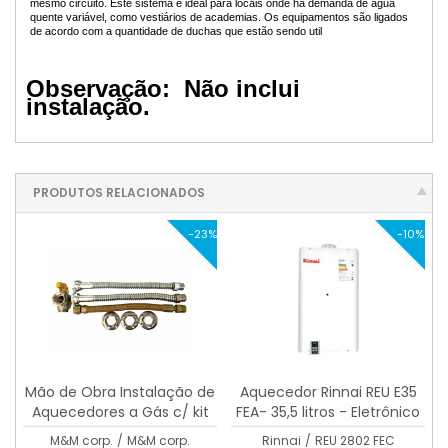
mesmo circuito. Este sistema é ideal para locais onde há demanda de água
quente variável, como vestiários de academias. Os equipamentos são ligados
de acordo com a quantidade de duchas que estão sendo util
Observação: Não inclui
instalação.
PRODUTOS RELACIONADOS
-23%
-10%
Mão de Obra Instalação de
Aquecedor Rinnai REU E35
Aquecedores a Gás c/ kit
FEA- 35,5 litros - Eletrônico
0,30 + 3mts de duto
M&M corp.
/
M&M corp.
Rinnai
/
REU 2802 FEC