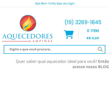
Seja Bem-Vindo, faça seu login
atendimento@aquecedorescampinas.com.br
(19) 3289-1845
0
ITEM
R$ 0,00
Quer saber qual aquecedor ideal para você?
Então
acesse nosso BLOG
AQUECEDOR À GÁS
AQUECIMENTO DE PISCINA
RINNAI
AQUECEDOR SOLAR
KOMECO
SOLAR À VÁCUO