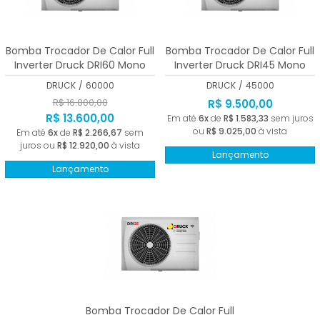
A - Z
Bomba Trocador De Calor Full
Bomba Trocador De Calor Full
Inverter Druck DRI60 Mono
Inverter Druck DRI45 Mono
220V Branco Wi-fi 6000 BTUs
220V Branco Wi-fi 45000
DRUCK
/
60000
DRUCK
/
45000
BTUs
R$ 16.800,00
R$ 9.500,00
R$ 13.600,00
Em até
6x
de
R$ 1.583,33
sem juros
ou
R$ 9.025,00
à vista
Em até
6x
de
R$ 2.266,67
sem
juros ou
R$ 12.920,00
à vista
Lançamento
Lançamento
Bomba Trocador De Calor Full