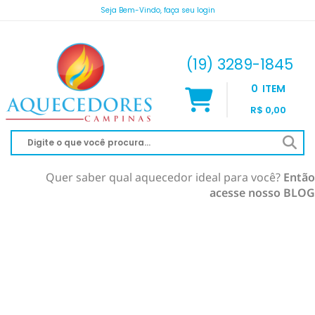
Seja Bem-Vindo, faça seu login
atendimento@aquecedorescampinas.com.br
(19) 3289-1845
0
ITEM
R$ 0,00
Quer saber qual aquecedor ideal para você?
Então
acesse nosso BLOG
AQUECEDOR À GÁS
AQUECIMENTO DE PISCINA
RINNAI
AQUECEDOR SOLAR
KOMECO
SOLAR À VÁCUO