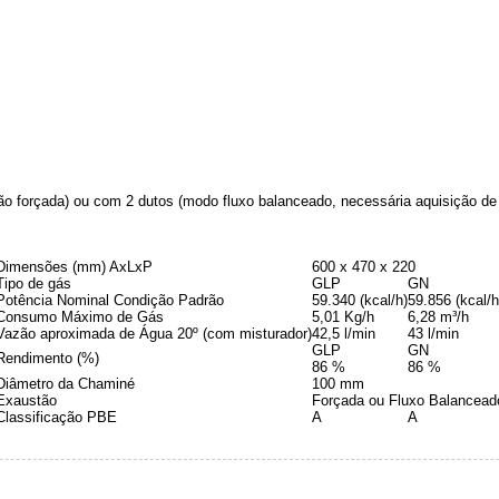
o forçada) ou com 2 dutos (modo fluxo balanceado, necessária aquisição d
Dimensões (mm) AxLxP
600 x 470 x 220
Tipo de gás
GLP
GN
Potência Nominal Condição Padrão
59.340 (kcal/h)
59.856 (kcal/h
Consumo Máximo de Gás
5,01 Kg/h
6,28 m³/h
Vazão aproximada de Água 20º (com misturador)
42,5 l/min
43 l/min
GLP
GN
Rendimento (%)
86 %
86 %
Diâmetro da Chaminé
100 mm
Exaustão
Forçada ou Fluxo Balancead
Classificação PBE
A
A