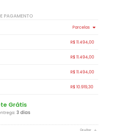
DE PAGAMENTO
Parcelas
4x sem juros de R$ 2.873,50
.
R$ 11.494,00
.
5x sem juros de R$ 2.298,80
.
.
6x sem juros de R$ 1.915,67
.
.
.
.
.
R$ 11.494,00
.
.
.
.
.
R$ 11.494,00
.
.
.
.
.
R$ 10.919,30
.
.
.
.
.
.
ete Grátis
3 dias
entrega: