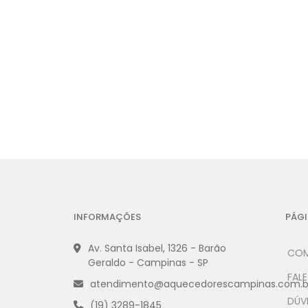
INFORMAÇÕES
PÁGI
Av. Santa Isabel, 1326 - Barão
COM
Geraldo - Campinas - SP
FAL
atendimento@aquecedorescampinas.com.b
DÚV
(19) 3289-1845