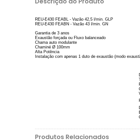
Descrição do Produto
REU-E430 FEABL - Vazão 42,5 l/min. GLP
REU-E430 FEABN - Vazão 43 l/min. GN
Garantia de 3 anos
Exaustão forçada ou Fluxo balanceado
Chama auto modulante
Chaminé Ø 100mm
Alta Potência
Instalação com apenas 1 duto de exaustão (modo exaustã
Produtos Relacionados