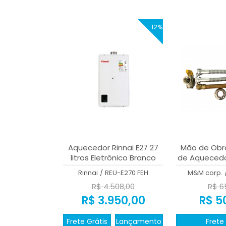
-12%
Aquecedor Rinnai E27 27
Mão de Obra
litros Eletrônico Branco
de Aquecedo
kit 0,30 + 
Rinnai
/
REU-E270 FEH
M&M corp.
R$ 4.508,00
R$ 6
R$ 3.950,00
R$ 5
Frete Grátis
Lançamento
Frete 