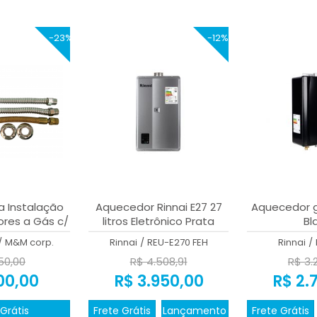
-23%
-12%
 Instalação
Aquecedor Rinnai E27 27
Aquecedor gá
res a Gás c/
litros Eletrônico Prata
Bl
3mts de duto
/
M&M corp.
Rinnai
/
REU-E270 FEH
Rinnai
/
50,00
R$ 4.508,91
R$ 3.
00,00
R$ 3.950,00
R$ 2.
Grátis
Frete Grátis
Lançamento
Frete Grátis