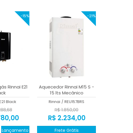
-15%
-21%
s Rinnai E21
Aquecedor Rinnai M15 S -
ack
15 lts Mecânico
E21 Black
Rinnai
/
REU157BRS
288,68
R$ 1.850,00
780,00
R$ 2.234,00
Lançamento
Frete Grátis