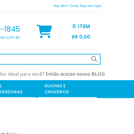
Seja Bem-Vindo, faça seu login
0
ITEM
9-1845
R$ 0,00
as.com.br
or ideal para você?
Então acesse nosso BLOG
S
DUCHAS E
RIZADORAS
CHUVEIROS