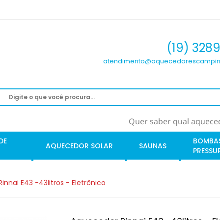
(19) 328
atendimento@aquecedorescampin
Quer saber qual aqueced
DE
BOMBA
AQUECEDOR SOLAR
SAUNAS
PRESSU
nnai E43 -43litros - Eletrônico