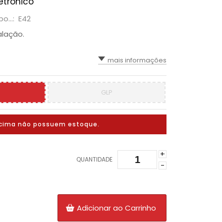
etrônico
po...: E42
alação.
mais informações
GLP
cima não possuem estoque.
+
QUANTIDADE
-
Adicionar ao Carrinho