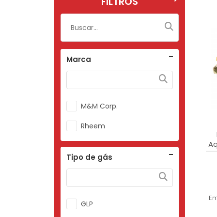
FILTROS
Marca
M&M Corp.
Rheem
Aq
Tipo de gás
Em
GLP