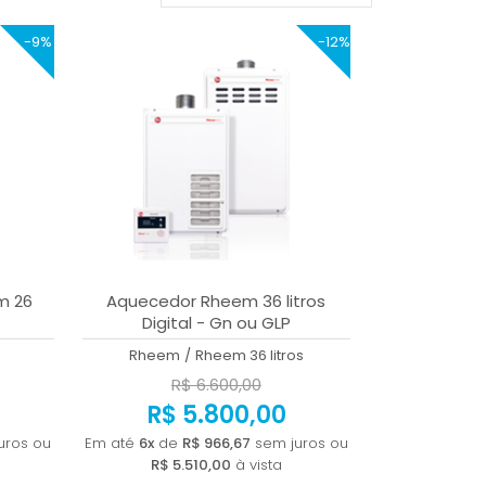
MAIS VENDIDOS
-9%
-12%
MENOR PREÇO
MAIOR PREÇO
A - Z
m 26
Aquecedor Rheem 36 litros
Digital - Gn ou GLP
Rheem
/
Rheem 36 litros
R$ 6.600,00
R$ 5.800,00
uros ou
Em até
6x
de
R$ 966,67
sem juros ou
R$ 5.510,00
à vista