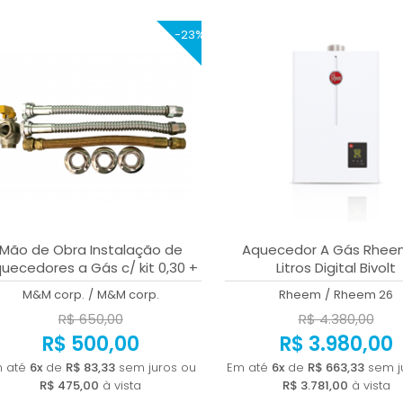
-23%
Mão de Obra Instalação de
Aquecedor A Gás Rhee
uecedores a Gás c/ kit 0,30 +
Litros Digital Bivolt
3mts de duto
M&M corp.
/
M&M corp.
Rheem
/
Rheem 26
R$ 650,00
R$ 4.380,00
R$ 500,00
R$ 3.980,00
 até
6x
de
R$ 83,33
sem juros ou
Em até
6x
de
R$ 663,33
sem j
R$ 475,00
à vista
R$ 3.781,00
à vista